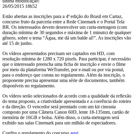
última modificação
:
26/05/2015 18h52
Estão abertas as inscrições para a 4ª edição do Brasil em Cartaz,
concurso fruto da parceria entre a Rede Cinemark e o Portal Tela
BR. Os interessados devem desenvolver um curta-metragem (com
duração mínima de 30 segundos e máxima de 1 minuto) de qualquer
gênero, sobre o tema “Água, me dá um balde aí!”. As inscrições vão
até 15 de junho.
Os vídeos apresentados precisam ser captados em HD, com
resolução mínima de 1280 x 720 pixels. Para participar, é necessário
que o interessado preencha uma ficha de inscrição e envie o filme
por meio da plataforma WeTransfer, por e-mail ou por via postal,
para o endereço que consta no regulamento. Além da inscrição, o
proponente precisa apresentar uma série de documentos, também
disponíveis no regulamento.
Os vídeos serão selecionados de acordo com a qualidade da reflexão
do tema proposto, a criatividade apresentada e a coerência do roteiro
e da direção. O vencedor será premiado com um kit cineasta
composto por uma Câmera Canon 60D, lente 18-135mm, cartão de
memória de 16GB e bolsa. Além disso, o curta-metragem será
exibido nas salas Cinemark para um milhão de espectadores.
Confira o regulamento do concurso
aqui
.