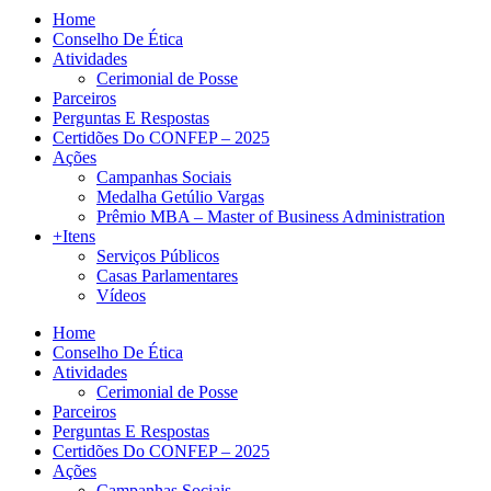
Home
Conselho De Ética
Atividades
Cerimonial de Posse
Parceiros
Perguntas E Respostas
Certidões Do CONFEP – 2025
Ações
Campanhas Sociais
Medalha Getúlio Vargas
Prêmio MBA – Master of Business Administration
+Itens
Serviços Públicos
Casas Parlamentares
Vídeos
Home
Conselho De Ética
Atividades
Cerimonial de Posse
Parceiros
Perguntas E Respostas
Certidões Do CONFEP – 2025
Ações
Campanhas Sociais