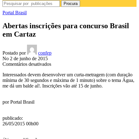
Procura
Portal Brasil
Abertas inscrições para concurso Brasil
em Cartaz
Postado por
confep
No 2 de junho de 2015
em
Comentários desativados
Abertas
Interessados devem desenvolver um curta-metragem (com duração
inscrições
mínima de 30 segundos e máxima de 1 minuto) sobre o tema Água,
para
me dá um balde aí!. Inscrições vão até 15 de junho.
concurso
Brasil
em
por
Portal Brasil
Cartaz
publicado
:
26/05/2015 00h00