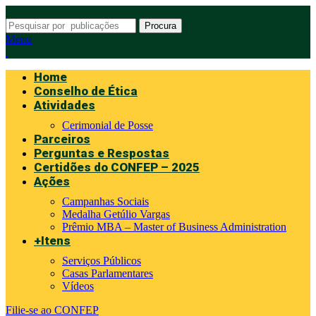
Procura
Menu
Home
Conselho de Ética
Atividades
Cerimonial de Posse
Parceiros
Perguntas e Respostas
Certidões do CONFEP – 2025
Ações
Campanhas Sociais
Medalha Getúlio Vargas
Prêmio MBA – Master of Business Administration
+Itens
Serviços Públicos
Casas Parlamentares
Vídeos
Filie-se ao CONFEP