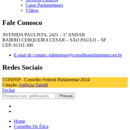
Casas Parlamentares
Vídeos
Fale Conosco
AVENIDA PAULISTA, 2421 – 1° ANDAR
BAIRRO CERQUEIRA CESAR – SÃO PAULO – SP
CEP: 01311-300
E-mail de contato: gabinetesp@conselhoparlamentar.org.br
Redes Sociais
CONFEP - Conselho Federal Parlamentar 2024
Criação:
Agência Vanelli
Fechar
Procura
Home
Conselho De Ética