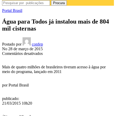
Procura
Portal Brasil
Água para Todos já instalou mais de 804
mil cisternas
Postado por
confep
No 28 de março de 2015
em
Comentários desativados
Água
para
Mais de quatro milhões de brasileiros tiveram acesso à água por
Todos
meio do programa, lançado em 2011
já
instalou
mais
por
Portal Brasil
de
804
mil
publicado
:
cisternas
21/03/2015 10h20