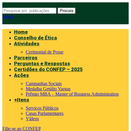
Procura
Menu
Home
Conselho de Ética
Atividades
Cerimonial de Posse
Parceiros
Perguntas e Respostas
Certidões do CONFEP – 2025
Ações
Campanhas Sociais
Medalha Getúlio Vargas
Prêmio MBA – Master of Business Administration
+Itens
Serviços Públicos
Casas Parlamentares
Vídeos
Filie-se ao CONFEP