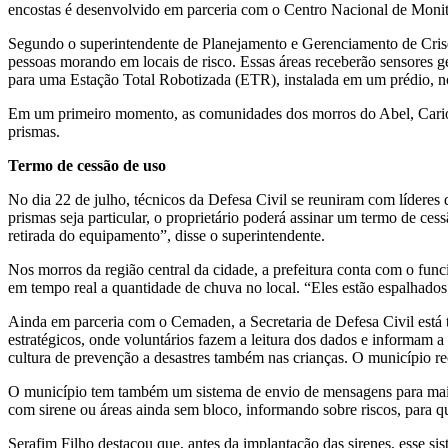
encostas é desenvolvido em parceria com o Centro Nacional de Monit
Segundo o superintendente de Planejamento e Gerenciamento de Crise
pessoas morando em locais de risco. Essas áreas receberão sensores
para uma Estação Total Robotizada (ETR), instalada em um prédio, n
Em um primeiro momento, as comunidades dos morros do Abel, Carioca
prismas.
Termo de cessão de uso
No dia 22 de julho, técnicos da Defesa Civil se reuniram com líderes
prismas seja particular, o proprietário poderá assinar um termo de ce
retirada do equipamento”, disse o superintendente.
Nos morros da região central da cidade, a prefeitura conta com o fu
em tempo real a quantidade de chuva no local. “Eles estão espalhado
Ainda em parceria com o Cemaden, a Secretaria de Defesa Civil está 
estratégicos, onde voluntários fazem a leitura dos dados e informam a
cultura de prevenção a desastres também nas crianças. O município rec
O município tem também um sistema de envio de mensagens para mais d
com sirene ou áreas ainda sem bloco, informando sobre riscos, para q
Serafim Filho destacou que, antes da implantação das sirenes, esse s