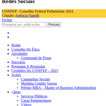
Redes Sociais
CONFEP - Conselho Federal Parlamentar 2024
Criação:
Agência Vanelli
Fechar
Procura
Home
Conselho De Ética
Atividades
Cerimonial de Posse
Parceiros
Perguntas E Respostas
Certidões Do CONFEP – 2025
Ações
Campanhas Sociais
Medalha Getúlio Vargas
Prêmio MBA – Master of Business Administration
+Itens
Serviços Públicos
Casas Parlamentares
Vídeos