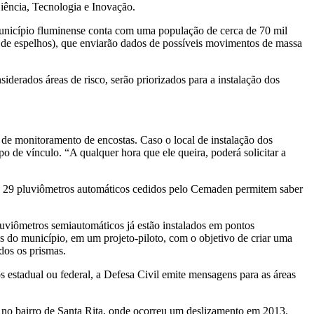
iência, Tecnologia e Inovação.
município fluminense conta com uma população de cerca de 70 mil
 de espelhos), que enviarão dados de possíveis movimentos de massa
rados áreas de risco, serão priorizados para a instalação dos
 de monitoramento de encostas. Caso o local de instalação dos
o de vínculo. “A qualquer hora que ele queira, poderá solicitar a
Os 29 pluviômetros automáticos cedidos pelo Cemaden permitem saber
luviômetros semiautomáticos já estão instalados em pontos
as do município, em um projeto-piloto, com o objetivo de criar uma
dos os prismas.
estadual ou federal, a Defesa Civil emite mensagens para as áreas
as no bairro de Santa Rita, onde ocorreu um deslizamento em 2013.