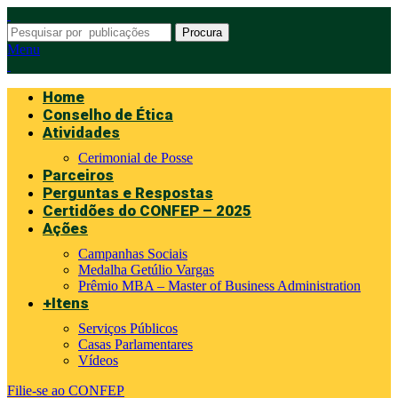
Procura
Menu
Home
Conselho de Ética
Atividades
Cerimonial de Posse
Parceiros
Perguntas e Respostas
Certidões do CONFEP – 2025
Ações
Campanhas Sociais
Medalha Getúlio Vargas
Prêmio MBA – Master of Business Administration
+Itens
Serviços Públicos
Casas Parlamentares
Vídeos
Filie-se ao CONFEP