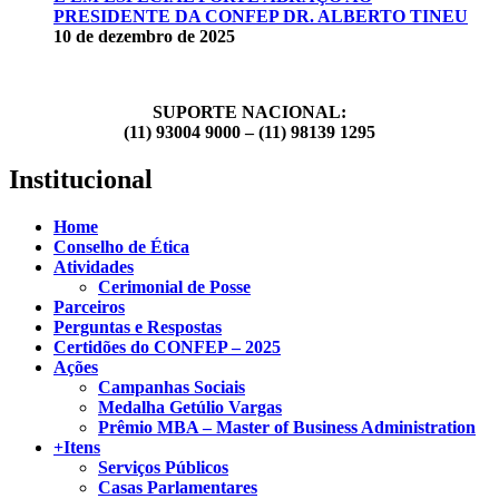
PRESIDENTE DA CONFEP DR. ALBERTO TINEU
10 de dezembro de 2025
SUPORTE NACIONAL:
(11) 93004 9000 – (11) 98139 1295
Institucional
Home
Conselho de Ética
Atividades
Cerimonial de Posse
Parceiros
Perguntas e Respostas
Certidões do CONFEP – 2025
Ações
Campanhas Sociais
Medalha Getúlio Vargas
Prêmio MBA – Master of Business Administration
+Itens
Serviços Públicos
Casas Parlamentares