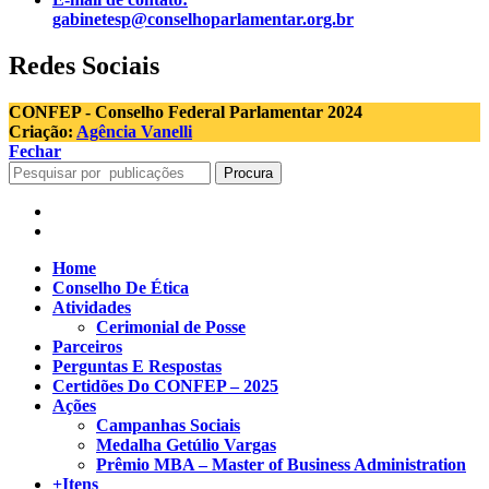
gabinetesp@conselhoparlamentar.org.br
Redes Sociais
CONFEP - Conselho Federal Parlamentar 2024
Criação:
Agência Vanelli
Fechar
Procura
Home
Conselho De Ética
Atividades
Cerimonial de Posse
Parceiros
Perguntas E Respostas
Certidões Do CONFEP – 2025
Ações
Campanhas Sociais
Medalha Getúlio Vargas
Prêmio MBA – Master of Business Administration
+Itens