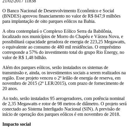
21/02/2017 11h38
O Banco Nacional de Desenvolvimento Econômico e Social
(BNDES) aprovou financiamento no valor de R$ 847,9 milhões
para implantação de oito parques eólicos na Bahia.
A obra contemplará o Complexo Eólico Serra da Babilônia,
localizado nos municípios de Morro do Chapéu e Várzea Nova, e
possibilitará capacidade geradora de energia de 223,25 Megawatts,
o equivalente ao consumo de 480 mil residências. O empréstimo
corresponde a 57% do investimento total do grupo Rio Energy, no
valor de R$ 1,48 bilhão.
Além dos parques eólicos, serão instalados os sistemas de
transmissão e, ainda, os investimentos sociais a serem realizados na
região. Esse projeto venceu o 2º leilão de energia de reserva, em
novembro de 2015 (2º LER/2015), com prazo de fornecimento de
20 anos.
Ao todo, serão instalados 95 aerogeradores, com potência nominal
de 2,35 Megawatts e rotor de 98 metros de diâmetro. O projeto será
conectado ao Sistema Interligado Nacional (SIN). A previsão de
início de operação dos parques eólicos é em novembro de 2018.
Impacto social