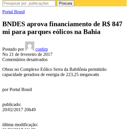
Procura
Portal Brasil
BNDES aprova financiamento de R$ 847
mi para parques eólicos na Bahia
Postado por
confep
No 21 de fevereiro de 2017
em
Comentários desativados
BNDES
Obras no Complexo Eólico Serra da Babilônia permitirão
aprova
capacidade geradora de energia de 223,25 megawatts
financiamento
de
R$
por
Portal Brasil
847
mi
para
publicado
:
parques
20/02/2017 20h49
eólicos
na
Bahia
última modificação
: