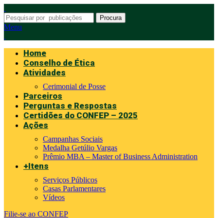
Procura
Menu
Home
Conselho de Ética
Atividades
Cerimonial de Posse
Parceiros
Perguntas e Respostas
Certidões do CONFEP – 2025
Ações
Campanhas Sociais
Medalha Getúlio Vargas
Prêmio MBA – Master of Business Administration
+Itens
Serviços Públicos
Casas Parlamentares
Vídeos
Filie-se ao CONFEP