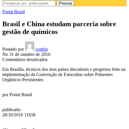
Procura
Portal Brasil
Brasil e China estudam parceria sobre
gestão de químicos
Postado por
confep
No 31 de outubro de 2016
em
Comentários desativados
Brasil
Em Brasília, técnicos dos dois países discutiram o progresso feito na
e
implementação da Convenção de Estocolmo sobre Poluentes
China
Orgânicos Persistentes
estudam
parceria
sobre
por
Portal Brasil
gestão
de
químicos
publicado
:
28/10/2016 11h58