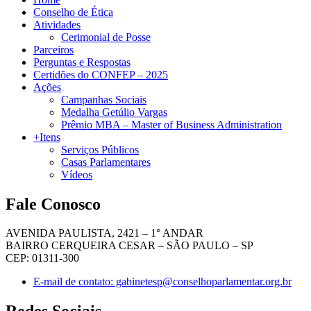
Conselho de Ética
Atividades
Cerimonial de Posse
Parceiros
Perguntas e Respostas
Certidões do CONFEP – 2025
Ações
Campanhas Sociais
Medalha Getúlio Vargas
Prêmio MBA – Master of Business Administration
+Itens
Serviços Públicos
Casas Parlamentares
Vídeos
Fale Conosco
AVENIDA PAULISTA, 2421 – 1° ANDAR
BAIRRO CERQUEIRA CESAR – SÃO PAULO – SP
CEP: 01311-300
E-mail de contato: gabinetesp@conselhoparlamentar.org.br