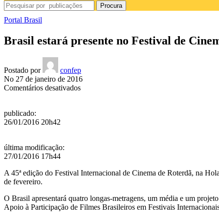
Procura
Portal Brasil
Brasil estará presente no Festival de Cin
Postado por
confep
No 27 de janeiro de 2016
em
Comentários desativados
Brasil
estará
publicado
:
presente
26/01/2016 20h42
no
Festival
de
última modificação
:
Cinema
27/01/2016 17h44
de
Roterdã
A 45ª edição do Festival Internacional de Cinema de Roterdã, na Hol
de fevereiro.
O Brasil apresentará quatro longas-metragens, um média e um projet
Apoio à Participação de Filmes Brasileiros em Festivais Internacionai