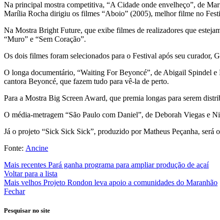
Na principal mostra competitiva, “A Cidade onde envelheço”, de Maríli
Marília Rocha dirigiu os filmes “Aboio” (2005), melhor filme no Fes
Na Mostra Bright Future, que exibe filmes de realizadores que estej
“Muro” e “Sem Coração”.
Os dois filmes foram selecionados para o Festival após seu curador,
O longa documentário, “Waiting For Beyoncé”, de Abigail Spindel e P
cantora Beyoncé, que fazem tudo para vê-la de perto.
Para a Mostra Big Screen Award, que premia longas para serem distri
O média-metragem “São Paulo com Daniel”, de Deborah Viegas e Nic
Já o projeto “Sick Sick Sick”, produzido por Matheus Peçanha, será o
Fonte:
Ancine
Mais recentes
Pará ganha programa para ampliar produção de açaí
Voltar para a lista
Mais velhos
Projeto Rondon leva apoio a comunidades do Maranhão
Fechar
Pesquisar no site