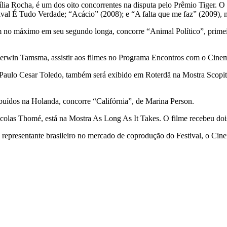
a Rocha, é um dos oito concorrentes na disputa pelo Prêmio Tiger. O lo
tival É Tudo Verdade; “Acácio” (2008); e “A falta que me faz” (2009),
am no máximo em seu segundo longa, concorre “Animal Político”, prime
 Gerwin Tamsma, assistir aos filmes no Programa Encontros com o Cinem
aulo Cesar Toledo, também será exibido em Roterdã na Mostra Scopitone
buídos na Holanda, concorre “Califórnia”, de Marina Person.
olas Thomé, está na Mostra As Long As It Takes. O filme recebeu doi
 representante brasileiro no mercado de coprodução do Festival, o Cine