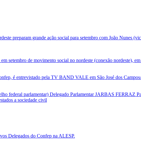
deste preparam grande ação social para setembro com João Nunes (vic
 em setembro de movimento social no nordeste (conexão nordeste), em 
nfep, é entrevistado pela TV BAND VALE em São José dos Campos/SP
selho federal parlamentar) Delegado Parlamentar JARBAS FERRAZ Par
tados a sociedade civil
 novos Delegados do Confep na ALESP.