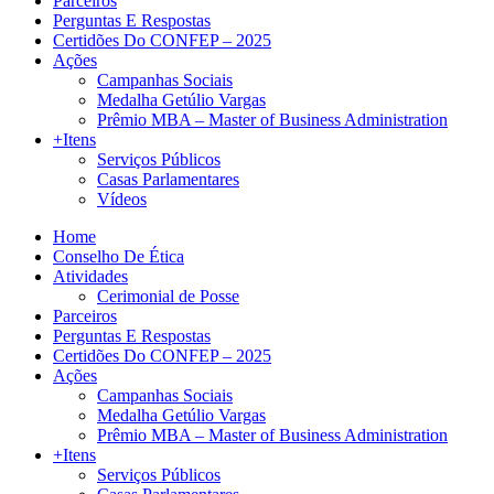
Parceiros
Perguntas E Respostas
Certidões Do CONFEP – 2025
Ações
Campanhas Sociais
Medalha Getúlio Vargas
Prêmio MBA – Master of Business Administration
+Itens
Serviços Públicos
Casas Parlamentares
Vídeos
Home
Conselho De Ética
Atividades
Cerimonial de Posse
Parceiros
Perguntas E Respostas
Certidões Do CONFEP – 2025
Ações
Campanhas Sociais
Medalha Getúlio Vargas
Prêmio MBA – Master of Business Administration
+Itens
Serviços Públicos