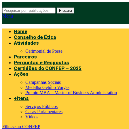
Procura
Menu
Home
Conselho de Ética
Atividades
Cerimonial de Posse
Parceiros
Perguntas e Respostas
Certidões do CONFEP – 2025
Ações
Campanhas Sociais
Medalha Getúlio Vargas
Prêmio MBA – Master of Business Administration
+Itens
Serviços Públicos
Casas Parlamentares
Vídeos
Filie-se ao CONFEP