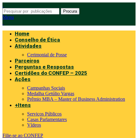
Procura
Menu
Home
Conselho de Ética
Atividades
Cerimonial de Posse
Parceiros
Perguntas e Respostas
Certidões do CONFEP – 2025
Ações
Campanhas Sociais
Medalha Getúlio Vargas
Prêmio MBA – Master of Business Administration
+Itens
Serviços Públicos
Casas Parlamentares
Vídeos
Filie-se ao CONFEP