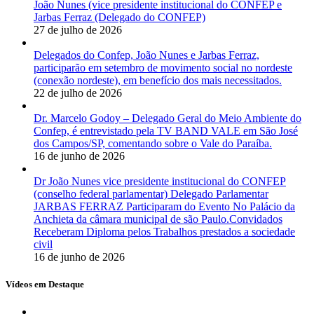
João Nunes (vice presidente institucional do CONFEP e
Jarbas Ferraz (Delegado do CONFEP)
27 de julho de 2026
Delegados do Confep, João Nunes e Jarbas Ferraz,
participarão em setembro de movimento social no nordeste
(conexão nordeste), em benefício dos mais necessitados.
22 de julho de 2026
Dr. Marcelo Godoy – Delegado Geral do Meio Ambiente do
Confep, é entrevistado pela TV BAND VALE em São José
dos Campos/SP, comentando sobre o Vale do Paraíba.
16 de junho de 2026
Dr João Nunes vice presidente institucional do CONFEP
(conselho federal parlamentar) Delegado Parlamentar
JARBAS FERRAZ Participaram do Evento No Palácio da
Anchieta da câmara municipal de são Paulo.Convidados
Receberam Diploma pelos Trabalhos prestados a sociedade
civil
16 de junho de 2026
Vídeos em Destaque