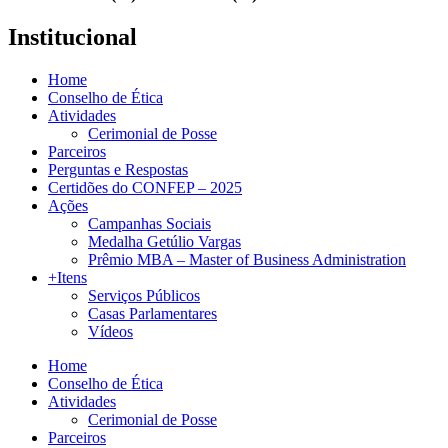
Institucional
Home
Conselho de Ética
Atividades
Cerimonial de Posse
Parceiros
Perguntas e Respostas
Certidões do CONFEP – 2025
Ações
Campanhas Sociais
Medalha Getúlio Vargas
Prêmio MBA – Master of Business Administration
+Itens
Serviços Públicos
Casas Parlamentares
Vídeos
Home
Conselho de Ética
Atividades
Cerimonial de Posse
Parceiros