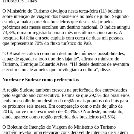
11/08/2015 17h46
O Ministério do Turismo divulgou nesta terça-feira (11) boletim
sobre intenção de viagem dos brasileiros no mês de julho. Segundo
estudo, a
maior parte dos brasileiros que deseja viajar pelos
próximos seis meses escolheu um destino nacional. O índice atingiu
73,3%, o maior registrado para o mês nos últimos cinco anos. A
pesquisa foi feita em sete capitais com cerca de duas mil pessoas,
que representam 70% do fluxo turístico do País.
“O Brasil se coloca como um destino de inúmeras possibilidades,
capaz de agradar a todo tipo de viajante”, afirma o ministro do
Turismo, Henrique Eduardo Alves. “Há desde destinos de aventura
e ecoturismo até aqueles que privilegiam a cultura”, disse.
Nordeste e Sudeste como preferências
A região Sudeste também cresceu na preferência dos entrevistados
pelo segundo ano consecutivo. Estima-se que 29,5% dos brasileiros
tenham escolhido um destino da região mais populosa do País para
os próximos seis meses. Em comparação com o mês de julho de
2014, houve um crescimento de 35,3%. O Nordeste, no entanto,
ainda aparece como região preferida dos brasileiros (43,5%).
O Boletim de Intenção de Viagem do Ministério do Turismo
também revelou uma elevação considerável de intenção de viagem