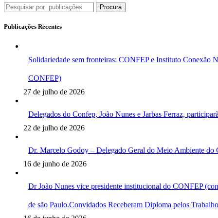
Procura
Publicações Recentes
Solidariedade sem fronteiras: CONFEP e Instituto Conexão N
CONFEP)
27 de julho de 2026
Delegados do Confep, João Nunes e Jarbas Ferraz, participar
22 de julho de 2026
Dr. Marcelo Godoy – Delegado Geral do Meio Ambiente do 
16 de junho de 2026
Dr João Nunes vice presidente institucional do CONFEP (c
de são Paulo.Convidados Receberam Diploma pelos Trabalhos 