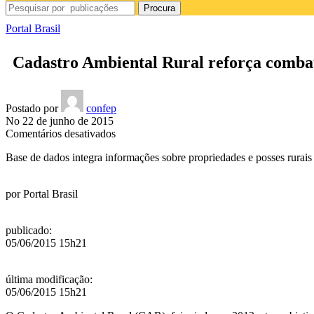
Procura
Portal Brasil
Cadastro Ambiental Rural reforça comba
Postado por
confep
No 22 de junho de 2015
em
Comentários desativados
Cadastro
Base de dados integra informações sobre propriedades e posses rurais
Ambiental
Rural
reforça
por
Portal Brasil
combate
ao
desmatamento
publicado
:
05/06/2015 15h21
última modificação
:
05/06/2015 15h21