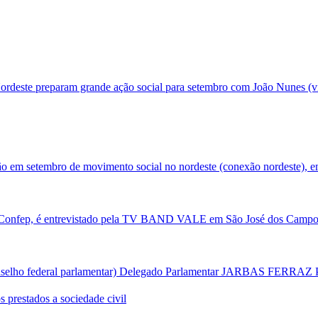
ordeste preparam grande ação social para setembro com João Nunes (v
ão em setembro de movimento social no nordeste (conexão nordeste), em
Confep, é entrevistado pela TV BAND VALE em São José dos Campos/
onselho federal parlamentar) Delegado Parlamentar JARBAS FERRAZ Pa
prestados a sociedade civil