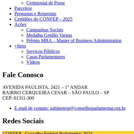
Cerimonial de Posse
Parceiros
Perguntas e Respostas
Certidões do CONFEP – 2025
Ações
Campanhas Sociais
Medalha Getúlio Vargas
Prêmio MBA – Master of Business Administration
+Itens
Serviços Públicos
Casas Parlamentares
Vídeos
Fale Conosco
AVENIDA PAULISTA, 2421 – 1° ANDAR
BAIRRO CERQUEIRA CESAR – SÃO PAULO – SP
CEP: 01311-300
E-mail de contato: gabinetesp@conselhoparlamentar.org.br
Redes Sociais
CONFEP - Conselho Federal Parlamentar 2024