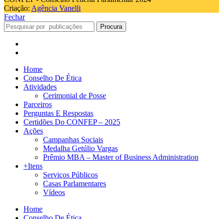
Criação:
Agência Vanelli
Fechar
Procura
Home
Conselho De Ética
Atividades
Cerimonial de Posse
Parceiros
Perguntas E Respostas
Certidões Do CONFEP – 2025
Ações
Campanhas Sociais
Medalha Getúlio Vargas
Prêmio MBA – Master of Business Administration
+Itens
Serviços Públicos
Casas Parlamentares
Vídeos
Home
Conselho De Ética