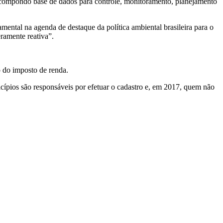
, compondo base de dados para controle, monitoramento, planejamento
amental na agenda de destaque da política ambiental brasileira para o
ramente reativa”.
o do imposto de renda.
cípios são responsáveis por efetuar o cadastro e, em 2017, quem não