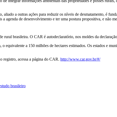
 de integrar informações ambientais das propriedades e posses rurais
o, aliado a outras ações para reduzir os níveis de desmatamento, é fund
ais a agenda de desenvolvimento e ter uma postura propositiva, e não me
dade rural brasileira. O CAR é autodeclaratório, nos moldes da declaraçã
 o equivalente a 150 milhões de hectares estimados. Os estados e muni
 do registro, acessa a página do CAR.
http://www.car.gov.br/#/
studo brasileiro