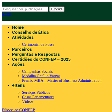
Procura
Menu
Home
Conselho de Ética
Atividades
Cerimonial de Posse
Parceiros
Perguntas e Respostas
Certidões do CONFEP – 2025
Ações
Campanhas Sociais
Medalha Getúlio Vargas
Prêmio MBA – Master of Business Administration
+Itens
Serviços Públicos
Casas Parlamentares
Vídeos
Filie-se ao CONFEP