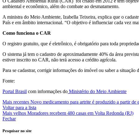
O Cadastro Ambiental Rural (CAR) foi criado em 2012 e tem objetivo
ambiental e econômico, além do combate ao desmatamento.
A ministra do Meio Ambiente, Izabella Teixeira, explica que o cadastr
País e em âmbito internacional. “O objetivo é influenciar cada vez m
Como funciona o CAR
O registro gratuito, que é eletrônico, é obrigatório para toda proprie
O sistema já tem o cadastro de aproximadamente 40% da área prevista,
estiver inscrito no CAR, não terá acesso a crédito agrícola.
Para se cadastrar, corrigir informações do imóvel ou saber a situação
Fonte:
Portal Brasil
com informações do
Ministério do Meio Ambiente
Mais recentes
Novo medicamento para artrite é produzido a partir de e
Voltar para a lista
Mais velhos
Moradores recebem 480 casas em Volta Redonda (RJ)
Fechar
Pesquisar no site