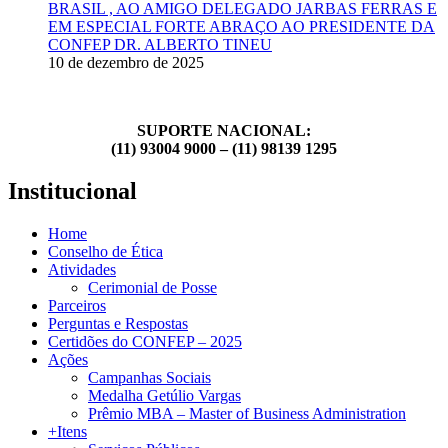
BRASIL , AO AMIGO DELEGADO JARBAS FERRAS E
EM ESPECIAL FORTE ABRAÇO AO PRESIDENTE DA
CONFEP DR. ALBERTO TINEU
10 de dezembro de 2025
SUPORTE NACIONAL:
(11) 93004 9000 – (11) 98139 1295
Institucional
Home
Conselho de Ética
Atividades
Cerimonial de Posse
Parceiros
Perguntas e Respostas
Certidões do CONFEP – 2025
Ações
Campanhas Sociais
Medalha Getúlio Vargas
Prêmio MBA – Master of Business Administration
+Itens