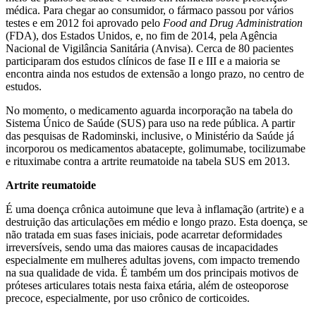
médica. Para chegar ao consumidor, o fármaco passou por vários
testes e em 2012 foi aprovado pelo
Food and Drug Administration
(FDA), dos Estados Unidos, e, no fim de 2014, pela Agência
Nacional de Vigilância Sanitária (Anvisa).
Cerca de 80 pacientes
participaram dos estudos clínicos de fase II e III e a maioria se
encontra ainda nos estudos de extensão a longo prazo, no centro de
estudos.
No momento, o medicamento aguarda incorporação na tabela do
Sistema Único de Saúde (SUS) para uso na rede pública. A partir
das pesquisas de Radominski, inclusive, o Ministério da Saúde já
incorporou os medicamentos abatacepte, golimumabe, tocilizumabe
e rituximabe contra a artrite reumatoide na tabela SUS em 2013.
Artrite reumatoide
É uma doença crônica autoimune que leva à inflamação (artrite) e a
destruição das articulações em médio e longo prazo. Esta doença, se
não tratada em suas fases iniciais, pode acarretar deformidades
irreversíveis, sendo uma das maiores causas de incapacidades
especialmente em mulheres adultas jovens, com impacto tremendo
na sua qualidade de vida. É também um dos principais motivos de
próteses articulares totais nesta faixa etária, além de osteoporose
precoce, especialmente, por uso crônico de corticoides.