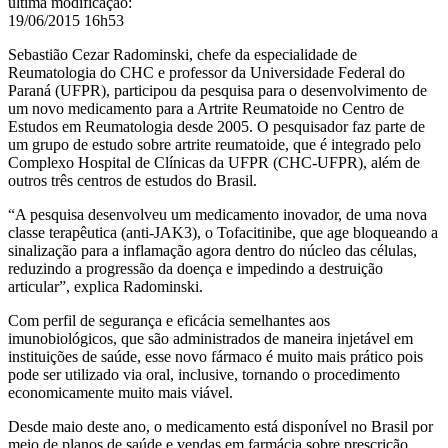
última modificação
:
19/06/2015 16h53
Sebastião Cezar Radominski, chefe da especialidade de
Reumatologia do CHC e professor da Universidade Federal do
Paraná (UFPR), participou da pesquisa para o desenvolvimento de
um novo medicamento para a Artrite Reumatoide no Centro de
Estudos em Reumatologia desde 2005. O pesquisador faz parte de
um grupo de
estudo sobre artrite reumatoide, que é integrado pelo
Complexo Hospital de Clínicas da UFPR (CHC-UFPR), além de
outros três centros de estudos do Brasil.
“A pesquisa desenvolveu um medicamento inovador, de uma nova
classe terapêutica (anti-JAK3), o Tofacitinibe, que age bloqueando a
sinalização para a inflamação agora dentro do núcleo das células,
reduzindo a progressão da doença e impedindo a destruição
articular”, explica
Radominski.
Com perfil de segurança e eficácia semelhantes aos
imunobiológicos, que são administrados de maneira injetável em
instituições de saúde, esse novo fármaco é muito mais prático pois
pode ser utilizado via oral, inclusive, tornando o procedimento
economicamente muito mais viável.
Desde maio deste ano, o medicamento está disponível no Brasil por
meio de planos de saúde e vendas em farmácia sobre prescrição