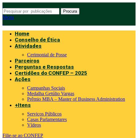
Procura
Menu
Home
Conselho de Ética
Atividades
Cerimonial de Posse
Parceiros
Perguntas e Respostas
Certidões do CONFEP – 2025
Ações
Campanhas Sociais
Medalha Getúlio Vargas
Prêmio MBA – Master of Business Administration
+Itens
Serviços Públicos
Casas Parlamentares
Vídeos
Filie-se ao CONFEP