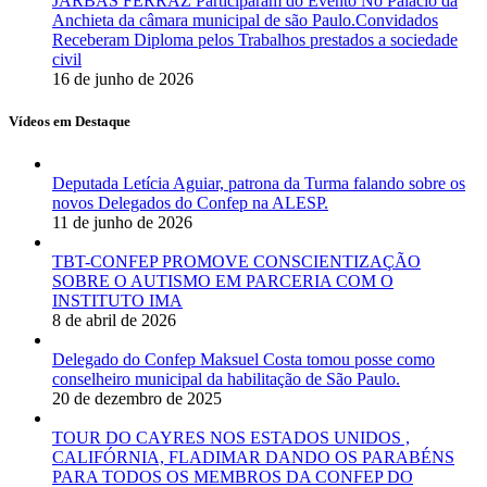
JARBAS FERRAZ Participaram do Evento No Palácio da
Anchieta da câmara municipal de são Paulo.Convidados
Receberam Diploma pelos Trabalhos prestados a sociedade
civil
16 de junho de 2026
Vídeos em Destaque
Deputada Letícia Aguiar, patrona da Turma falando sobre os
novos Delegados do Confep na ALESP.
11 de junho de 2026
TBT-CONFEP PROMOVE CONSCIENTIZAÇÃO
SOBRE O AUTISMO EM PARCERIA COM O
INSTITUTO IMA
8 de abril de 2026
Delegado do Confep Maksuel Costa tomou posse como
conselheiro municipal da habilitação de São Paulo.
20 de dezembro de 2025
TOUR DO CAYRES NOS ESTADOS UNIDOS ,
CALIFÓRNIA, FLADIMAR DANDO OS PARABÉNS
PARA TODOS OS MEMBROS DA CONFEP DO