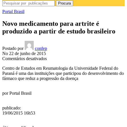
Procura
Portal Brasil
Novo medicamento para artrite é
produzido a partir de estudo brasileiro
Postado por
confep
No 22 de junho de 2015
em
Comentários desativados
Novo
Centro de Estudos em Reumatologia da Universidade Federal do
medicamento
Paraná é uma das instituições que participou do desenvolvimento do
para
fármaco que reduz a progressão da doença
artrite
é
produzido
por
Portal Brasil
a
partir
de
publicado
:
estudo
19/06/2015 16h53
brasileiro