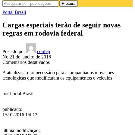
Procura
Portal Brasil
Cargas especiais terão de seguir novas
regras em rodovia federal
Postado por
confep
No 21 de janeiro de 2016
em
Comentários desativados
Cargas
A atualização foi necessária para acompanhar as inovações
especiais
tecnológicas que modificaram os equipamentos e veículos
terão
de
seguir
por
Portal Brasil
novas
regras
em
publicado
:
rodovia
15/01/2016 15h12
federal
última modificação
: