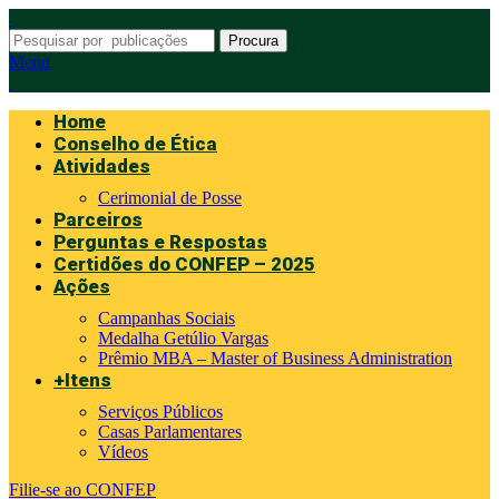
Procura
Menu
Home
Conselho de Ética
Atividades
Cerimonial de Posse
Parceiros
Perguntas e Respostas
Certidões do CONFEP – 2025
Ações
Campanhas Sociais
Medalha Getúlio Vargas
Prêmio MBA – Master of Business Administration
+Itens
Serviços Públicos
Casas Parlamentares
Vídeos
Filie-se ao CONFEP