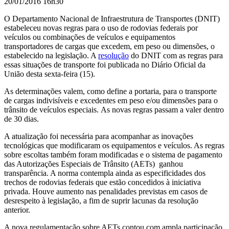
20/01/2016 16h30
O
Departamento Nacional de Infraestrutura de Transportes (DNIT)
estabeleceu novas regras para
o uso de rodovias federais por
veículos ou combinações de veículos e equipamentos
transportadores de cargas que excedem, em peso ou dimensões, o
estabelecido na legislação. A
resolução
do DNIT com as regras para
essas situações de transporte foi publicada no Diário Oficial da
União desta sexta-feira (15).
As determinações valem, como define a portaria, para o
transporte
de cargas indivisíveis e excedentes em peso e/ou dimensões para o
trânsito de veículos especiais.
As novas regras passam a valer dentro
de 30 dias.
A atualização foi necessária para acompanhar as inovações
tecnológicas que modificaram os equipamentos e veículos. As regras
sobre escoltas também foram modificadas e o sistema de pagamento
das Autorizações Especiais de Trânsito (AETs) ganhou
transparência. A norma contempla ainda as especificidades dos
trechos de rodovias federais que estão concedidos à iniciativa
privada. Houve aumento nas penalidades previstas em casos de
desrespeito à legislação, a fim de suprir lacunas da resolução
anterior.
A nova regulamentação sobre AETs contou com ampla participação