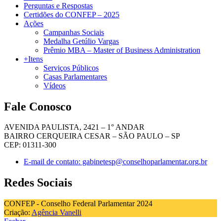
Perguntas e Respostas
Certidões do CONFEP – 2025
Ações
Campanhas Sociais
Medalha Getúlio Vargas
Prêmio MBA – Master of Business Administration
+Itens
Serviços Públicos
Casas Parlamentares
Vídeos
Fale Conosco
AVENIDA PAULISTA, 2421 – 1° ANDAR
BAIRRO CERQUEIRA CESAR – SÃO PAULO – SP
CEP: 01311-300
E-mail de contato: gabinetesp@conselhoparlamentar.org.br
Redes Sociais
CONFEP - Conselho Federal Parlamentar 2024
Criação:
Agência Vanelli