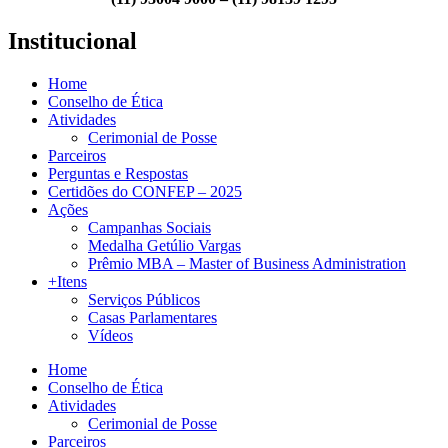
Institucional
Home
Conselho de Ética
Atividades
Cerimonial de Posse
Parceiros
Perguntas e Respostas
Certidões do CONFEP – 2025
Ações
Campanhas Sociais
Medalha Getúlio Vargas
Prêmio MBA – Master of Business Administration
+Itens
Serviços Públicos
Casas Parlamentares
Vídeos
Home
Conselho de Ética
Atividades
Cerimonial de Posse
Parceiros