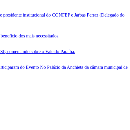
e presidente institucional do CONFEP e Jarbas Ferraz (Delegado do
benefício dos mais necessitados.
, comentando sobre o Vale do Paraíba.
ticiparam do Evento No Palácio da Anchieta da câmara municipal de