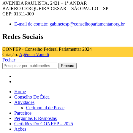
AVENIDA PAULISTA, 2421 – 1° ANDAR
BAIRRO CERQUEIRA CESAR – SÃO PAULO – SP
CEP: 01311-300
E-mail de contato: gabinetesp@conselhoparlamentar.org.br
Redes Sociais
CONFEP - Conselho Federal Parlamentar 2024
Criação:
Agência Vanelli
Fechar
Procura
Home
Conselho De Ética
Atividades
Cerimonial de Posse
Parceiros
Perguntas E Respostas
Certidões Do CONFEP – 2025
Ações