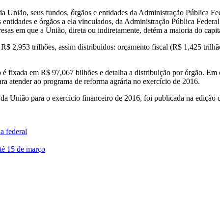
da União, seus fundos, órgãos e entidades da Administração Pública Feder
entidades e órgãos a ela vinculados, da Administração Pública Federal 
sas em que a União, direta ou indiretamente, detém a maioria do capital
é R$ 2,953 trilhões, assim distribuídos: orçamento fiscal (R$ 1,425 tril
 fixada em R$ 97,067 bilhões e detalha a distribuição por órgão. Em o
ara atender ao programa de reforma agrária no exercício de 2016.
 da União para o exercício financeiro de 2016, foi publicada na edição d
a federal
té 15 de março