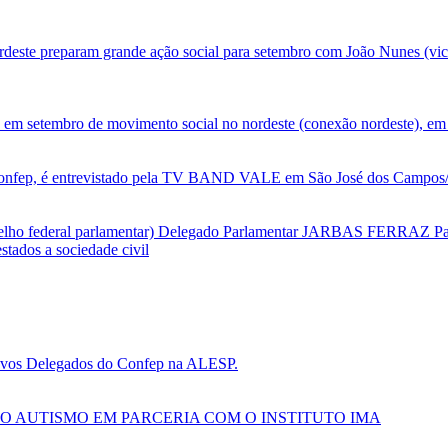
deste preparam grande ação social para setembro com João Nunes (vic
 em setembro de movimento social no nordeste (conexão nordeste), em 
nfep, é entrevistado pela TV BAND VALE em São José dos Campos/SP
selho federal parlamentar) Delegado Parlamentar JARBAS FERRAZ Par
tados a sociedade civil
 novos Delegados do Confep na ALESP.
O AUTISMO EM PARCERIA COM O INSTITUTO IMA