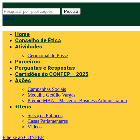
Procura
Menu
Home
Conselho de Ética
Atividades
Cerimonial de Posse
Parceiros
Perguntas e Respostas
Certidões do CONFEP – 2025
Ações
Campanhas Sociais
Medalha Getúlio Vargas
Prêmio MBA – Master of Business Administration
+Itens
Serviços Públicos
Casas Parlamentares
Vídeos
Filie-se ao CONFEP