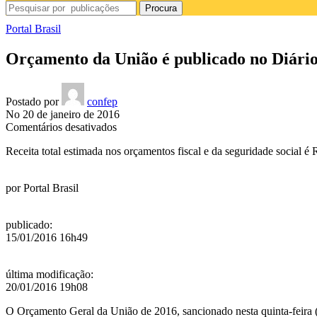
Procura
Portal Brasil
Orçamento da União é publicado no Diário
Postado por
confep
No 20 de janeiro de 2016
em
Comentários desativados
Orçamento
Receita total estimada nos orçamentos fiscal e da seguridade social é 
da
União
é
por
Portal Brasil
publicado
no
Diário
publicado
:
Oficial
15/01/2016 16h49
última modificação
:
20/01/2016 19h08
O Orçamento Geral da União de 2016, sancionado nesta quinta-feira 