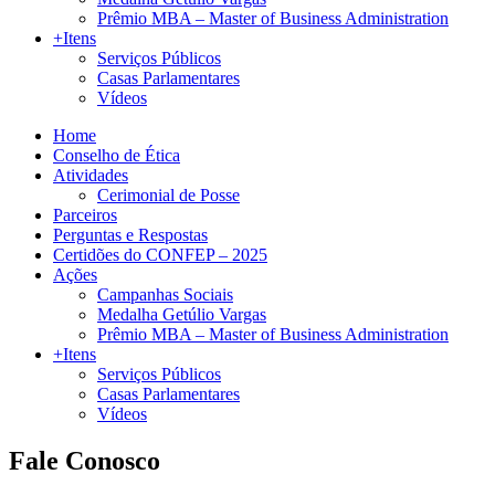
Prêmio MBA – Master of Business Administration
+Itens
Serviços Públicos
Casas Parlamentares
Vídeos
Home
Conselho de Ética
Atividades
Cerimonial de Posse
Parceiros
Perguntas e Respostas
Certidões do CONFEP – 2025
Ações
Campanhas Sociais
Medalha Getúlio Vargas
Prêmio MBA – Master of Business Administration
+Itens
Serviços Públicos
Casas Parlamentares
Vídeos
Fale Conosco