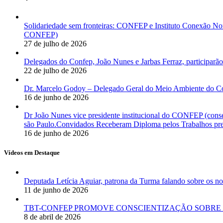
Solidariedade sem fronteiras: CONFEP e Instituto Conexão Nor
CONFEP)
27 de julho de 2026
Delegados do Confep, João Nunes e Jarbas Ferraz, participarão
22 de julho de 2026
Dr. Marcelo Godoy – Delegado Geral do Meio Ambiente do Co
16 de junho de 2026
Dr João Nunes vice presidente institucional do CONFEP (con
são Paulo.Convidados Receberam Diploma pelos Trabalhos pres
16 de junho de 2026
Vídeos em Destaque
Deputada Letícia Aguiar, patrona da Turma falando sobre os
11 de junho de 2026
TBT-CONFEP PROMOVE CONSCIENTIZAÇÃO SOBRE 
8 de abril de 2026