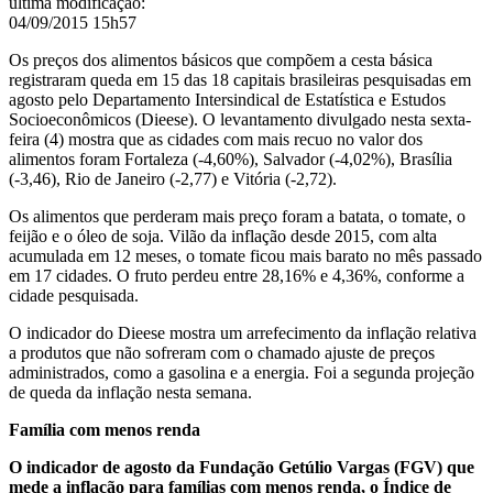
última modificação
:
04/09/2015 15h57
Os preços dos alimentos básicos que compõem a cesta básica
registraram queda em 15 das 18 capitais brasileiras pesquisadas em
agosto pelo Departamento Intersindical de Estatística e Estudos
Socioeconômicos (Dieese). O levantamento divulgado nesta sexta-
feira (4) mostra que as cidades com mais recuo no valor dos
alimentos foram Fortaleza (-4,60%), Salvador (-4,02%), Brasília
(-3,46), Rio de Janeiro (-2,77) e Vitória (-2,72).
Os alimentos que perderam mais preço foram a batata, o tomate, o
feijão e o óleo de soja. Vilão da inflação desde 2015, com alta
acumulada em 12 meses, o tomate ficou mais barato no mês passado
em 17 cidades. O fruto perdeu entre 28,16% e 4,36%, conforme a
cidade pesquisada.
O indicador do Dieese mostra um arrefecimento da inflação relativa
a produtos que não sofreram com o chamado ajuste de preços
administrados, como a gasolina e a energia. Foi a segunda projeção
de queda da inflação nesta semana.
Família com menos renda
O indicador de agosto da Fundação Getúlio Vargas (FGV) que
mede a inflação para famílias com menos renda, o Índice de