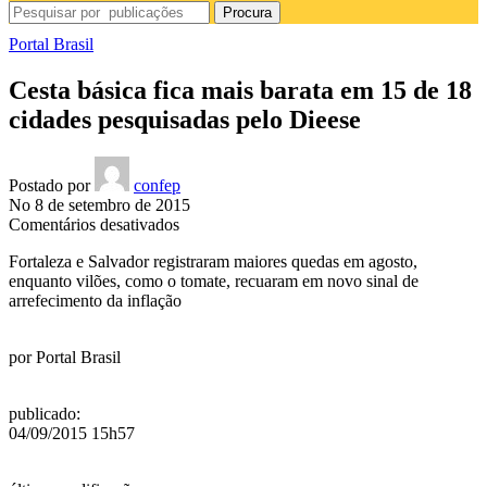
Procura
Portal Brasil
Cesta básica fica mais barata em 15 de 18
cidades pesquisadas pelo Dieese
Postado por
confep
No 8 de setembro de 2015
em
Comentários desativados
Cesta
Fortaleza e Salvador registraram maiores quedas em agosto,
básica
enquanto vilões, como o tomate, recuaram em novo sinal de
fica
arrefecimento da inflação
mais
barata
em
por
Portal Brasil
15
de
18
publicado
:
cidades
04/09/2015 15h57
pesquisadas
pelo
Dieese