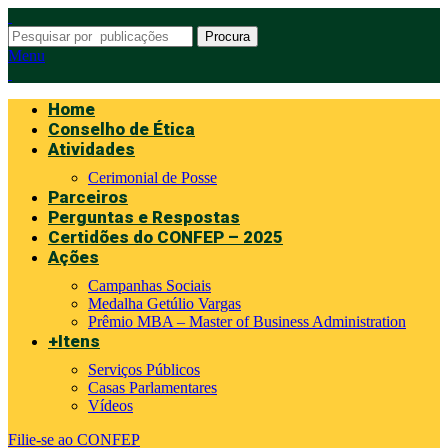
Procura
Menu
Home
Conselho de Ética
Atividades
Cerimonial de Posse
Parceiros
Perguntas e Respostas
Certidões do CONFEP – 2025
Ações
Campanhas Sociais
Medalha Getúlio Vargas
Prêmio MBA – Master of Business Administration
+Itens
Serviços Públicos
Casas Parlamentares
Vídeos
Filie-se ao CONFEP