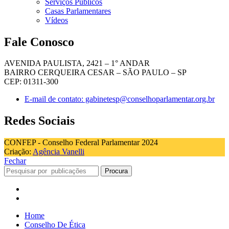
Serviços Públicos
Casas Parlamentares
Vídeos
Fale Conosco
AVENIDA PAULISTA, 2421 – 1° ANDAR
BAIRRO CERQUEIRA CESAR – SÃO PAULO – SP
CEP: 01311-300
E-mail de contato: gabinetesp@conselhoparlamentar.org.br
Redes Sociais
CONFEP - Conselho Federal Parlamentar 2024
Criação:
Agência Vanelli
Fechar
Procura
Home
Conselho De Ética