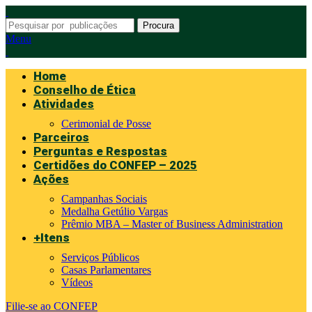
Procura
Menu
Home
Conselho de Ética
Atividades
Cerimonial de Posse
Parceiros
Perguntas e Respostas
Certidões do CONFEP – 2025
Ações
Campanhas Sociais
Medalha Getúlio Vargas
Prêmio MBA – Master of Business Administration
+Itens
Serviços Públicos
Casas Parlamentares
Vídeos
Filie-se ao CONFEP