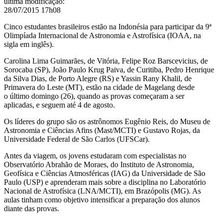
última modificação
:
28/07/2015 17h08
Cinco estudantes brasileiros estão na Indonésia para participar da
9ª
Olimpíada Internacional de Astronomia e Astrofísica (IOAA, na
sigla em inglês).
Carolina Lima Guimarães, de Vitória, Felipe Roz Barscevicius, de
Sorocaba (SP), João Paulo Krug Paiva, de Curitiba, Pedro Henrique
da Silva Dias, de Porto Alegre (RS) e Yassin Rany Khalil, de
Primavera do Leste (MT), estão na cidade de Magelang desde
o
último domingo (26), quando as provas começaram a ser
aplicadas, e seguem
até 4 de agosto.
Os líderes do grupo são os astrônomos Eugênio Reis, do Museu de
Astronomia e Ciências Afins (Mast/MCTI) e Gustavo Rojas, da
Universidade Federal de São Carlos (UFSCar).
Antes da viagem, os jovens estudaram com especialistas no
Observatório Abrahão de Moraes, do Instituto de Astronomia,
Geofísica e Ciências Atmosféricas (IAG) da Universidade de São
Paulo (USP)
e aprenderam mais sobre a disciplina no Laboratório
Nacional de Astrofísica (LNA/MCTI), em Brazópolis (MG). As
aulas tinham como objetivo intensificar a preparação dos alunos
diante das provas.