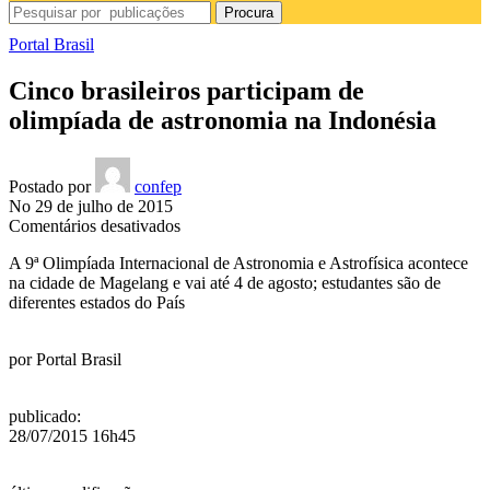
Procura
Portal Brasil
Cinco brasileiros participam de
olimpíada de astronomia na Indonésia
Postado por
confep
No 29 de julho de 2015
em
Comentários desativados
Cinco
A 9ª Olimpíada Internacional de Astronomia e Astrofísica acontece
brasileiros
na cidade de Magelang e vai até 4 de agosto; estudantes são de
participam
diferentes estados do País
de
olimpíada
de
por
Portal Brasil
astronomia
na
Indonésia
publicado
:
28/07/2015 16h45