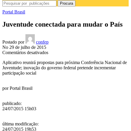
Procura
Portal Brasil
Juventude conectada para mudar o País
Postado por
confep
No 29 de julho de 2015
em
Comentários desativados
Juventude
Aplicativo reunirá propostas para próxima Conferência Nacional de
conectada
Juventude; inovação do governo federal pretende incrementar
para
participação social
mudar
o
País
por
Portal Brasil
publicado
:
24/07/2015 15h03
última modificação
:
24/07/2015 19h53