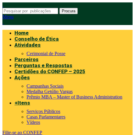
Procura
Menu
Home
Conselho de Ética
Atividades
Cerimonial de Posse
Parceiros
Perguntas e Respostas
Certidões do CONFEP – 2025
Ações
Campanhas Sociais
Medalha Getúlio Vargas
Prêmio MBA – Master of Business Administration
+Itens
Serviços Públicos
Casas Parlamentares
Vídeos
Filie-se ao CONFEP