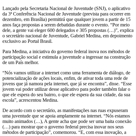
Lançado pela Secretaria Nacional de Juventude (SNJ), o aplicativo
da 3
ª
Conferência Nacional de Juventude (prevista para ocorrer em
dezembro, em Brasília) permitirá que qualquer jovem a partir de 15
anos faça propostas a serem debatidas durante o evento. “Por meio
dele, a gente vai eleger 600 delegados e 305 propostas (…)”, explica
o secretário nacional de Juventude, Gabriel Medina, em depoimento
exclusivo ao Portal Brasil.
Para Medina, a iniciativa do governo federal inova nos métodos de
participação social e estimula a juventude a ingressar na construção
de um País melhor.
“Nós vamos utilizar a internet como uma ferramenta de diálogo, de
potencialização de ações locais, enfim, de ativar toda uma rede de
jovens que já namora pela internet, que já se encontra”, disse. “Esse
jovem vai poder utilizar desse aplicativo para poder também falar o
que ele espera do seu bairro, o que ele espera da sua cidade, da sua
escola”, acrescentou Medina.
De acordo com o secretário, as manifestações nas ruas expuseram
uma juventude que se apoia amplamente na internet. “Nós estamos
muito animados (…), A gente acha que pode ser uma baita conexão
(…) para mostrar que o governo federal precisa inovar nos seus
métodos de participação”, comemorou. “E, com essa inovação, a