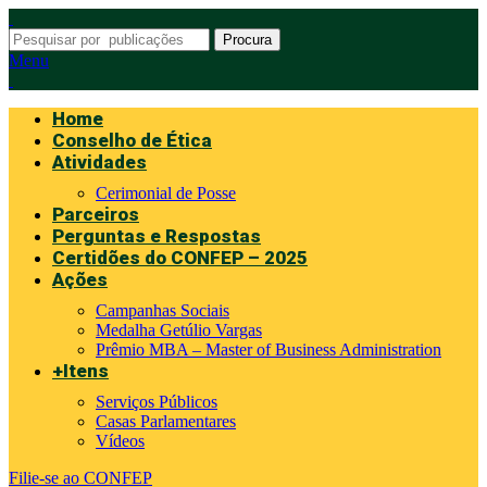
Procura
Menu
Home
Conselho de Ética
Atividades
Cerimonial de Posse
Parceiros
Perguntas e Respostas
Certidões do CONFEP – 2025
Ações
Campanhas Sociais
Medalha Getúlio Vargas
Prêmio MBA – Master of Business Administration
+Itens
Serviços Públicos
Casas Parlamentares
Vídeos
Filie-se ao CONFEP