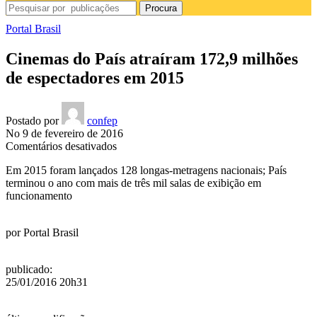
Procura
Portal Brasil
Cinemas do País atraíram 172,9 milhões
de espectadores em 2015
Postado por
confep
No 9 de fevereiro de 2016
em
Comentários desativados
Cinemas
Em 2015 foram lançados 128 longas-metragens nacionais; País
do
terminou o ano com mais de três mil salas de exibição em
País
funcionamento
atraíram
172,9
milhões
por
Portal Brasil
de
espectadores
em
publicado
:
2015
25/01/2016 20h31