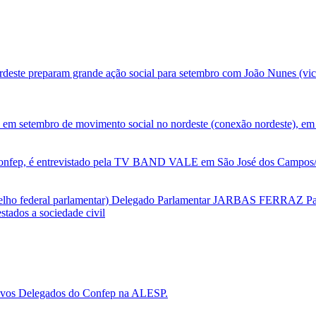
deste preparam grande ação social para setembro com João Nunes (vic
 em setembro de movimento social no nordeste (conexão nordeste), em 
nfep, é entrevistado pela TV BAND VALE em São José dos Campos/SP
selho federal parlamentar) Delegado Parlamentar JARBAS FERRAZ Par
tados a sociedade civil
 novos Delegados do Confep na ALESP.