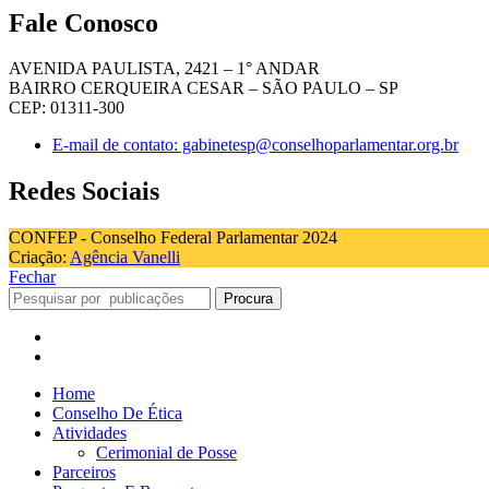
Fale Conosco
AVENIDA PAULISTA, 2421 – 1° ANDAR
BAIRRO CERQUEIRA CESAR – SÃO PAULO – SP
CEP: 01311-300
E-mail de contato: gabinetesp@conselhoparlamentar.org.br
Redes Sociais
CONFEP - Conselho Federal Parlamentar 2024
Criação:
Agência Vanelli
Fechar
Procura
Home
Conselho De Ética
Atividades
Cerimonial de Posse
Parceiros