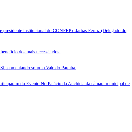
e presidente institucional do CONFEP e Jarbas Ferraz (Delegado do
benefício dos mais necessitados.
, comentando sobre o Vale do Paraíba.
ticiparam do Evento No Palácio da Anchieta da câmara municipal de