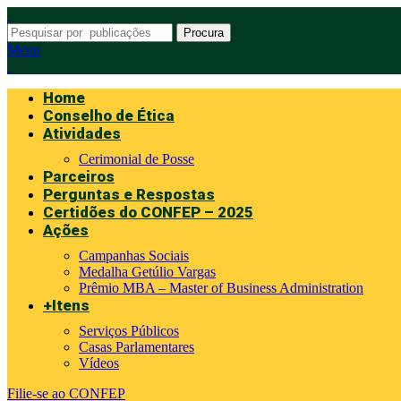
Procura
Menu
Home
Conselho de Ética
Atividades
Cerimonial de Posse
Parceiros
Perguntas e Respostas
Certidões do CONFEP – 2025
Ações
Campanhas Sociais
Medalha Getúlio Vargas
Prêmio MBA – Master of Business Administration
+Itens
Serviços Públicos
Casas Parlamentares
Vídeos
Filie-se ao CONFEP