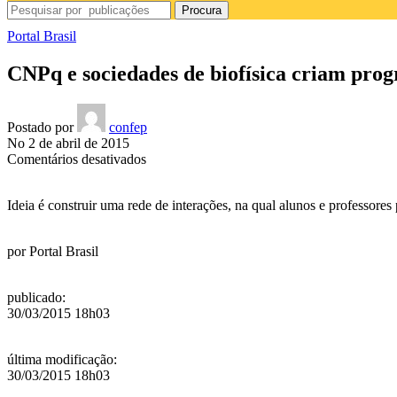
Procura
Portal Brasil
CNPq e sociedades de biofísica criam prog
Postado por
confep
No 2 de abril de 2015
em
Comentários desativados
CNPq
e
Ideia é construir uma rede de interações, na qual alunos e professores
sociedades
de
biofísica
por
Portal Brasil
criam
programa
de
publicado
:
bolsas
30/03/2015 18h03
última modificação
:
30/03/2015 18h03