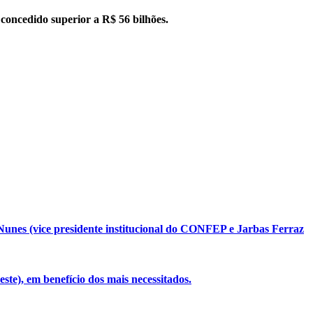
e concedido superior a R$ 56 bilhões.
unes (vice presidente institucional do CONFEP e Jarbas Ferraz
te), em benefício dos mais necessitados.