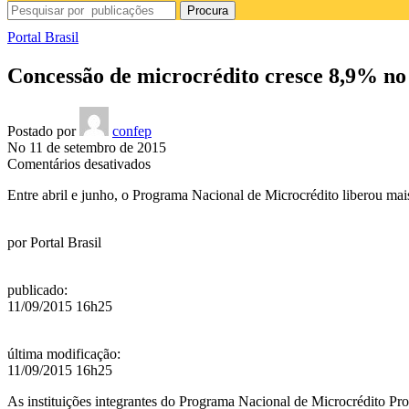
Procura
Portal Brasil
Concessão de microcrédito cresce 8,9% no 
Postado por
confep
No 11 de setembro de 2015
em
Comentários desativados
Concessão
Entre abril e junho, o Programa Nacional de Microcrédito liberou ma
de
microcrédito
cresce
por
Portal Brasil
8,9%
no
2º
publicado
:
trimestre
11/09/2015 16h25
última modificação
:
11/09/2015 16h25
As instituições integrantes do Programa Nacional de Microcrédito P