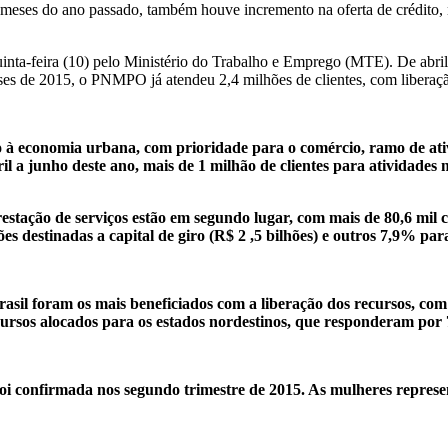
meses do ano passado, também houve incremento na oferta de crédito, 
ta-feira (10) pelo Ministério do Trabalho e Emprego (MTE). De abril a
eses de 2015, o PNMPO já atendeu 2,4 milhões de clientes, com liberaç
do à economia urbana, com prioridade para o comércio, ramo de at
 a junho deste ano, mais de 1 milhão de clientes para atividades n
stação de serviços estão em segundo lugar, com mais de 80,6 mil c
ões destinadas a capital de giro (R$ 2 ,5 bilhões) e outros 7,9% pa
sil foram os mais beneficiados com a liberação dos recursos, com 
ecursos alocados para os estados nordestinos, que responderam po
oi confirmada nos segundo trimestre de 2015. As mulheres represe