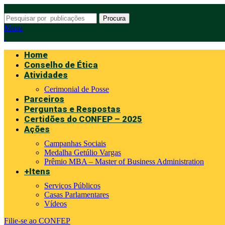
Procura
Menu
Home
Conselho de Ética
Atividades
Cerimonial de Posse
Parceiros
Perguntas e Respostas
Certidões do CONFEP – 2025
Ações
Campanhas Sociais
Medalha Getúlio Vargas
Prêmio MBA – Master of Business Administration
+Itens
Serviços Públicos
Casas Parlamentares
Vídeos
Filie-se ao CONFEP