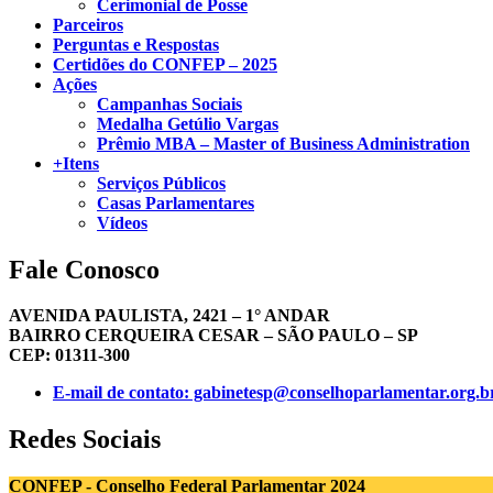
Cerimonial de Posse
Parceiros
Perguntas e Respostas
Certidões do CONFEP – 2025
Ações
Campanhas Sociais
Medalha Getúlio Vargas
Prêmio MBA – Master of Business Administration
+Itens
Serviços Públicos
Casas Parlamentares
Vídeos
Fale Conosco
AVENIDA PAULISTA, 2421 – 1° ANDAR
BAIRRO CERQUEIRA CESAR – SÃO PAULO – SP
CEP: 01311-300
E-mail de contato: gabinetesp@conselhoparlamentar.org.b
Redes Sociais
CONFEP - Conselho Federal Parlamentar 2024