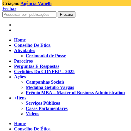
Criação:
Agência Vanelli
Fechar
Procura
Home
Conselho De Ética
Atividades
Cerimonial de Posse
Parceiros
Perguntas E Respostas
Certidões Do CONFEP – 2025
Ações
Campanhas Sociais
Medalha Getúlio Vargas
Prêmio MBA – Master of Business Administration
+Itens
Serviços Públicos
Casas Parlamentares
Vídeos
Home
Conselho De Ética