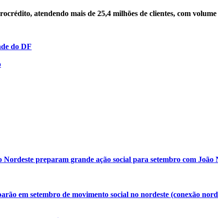
ocrédito, atendendo mais de 25,4 milhões de clientes, com volum
ade do DF
o
o Nordeste preparam grande ação social para setembro com João N
arão em setembro de movimento social no nordeste (conexão nordes