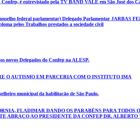
o Confep, é entrevistado pela TV BAND VALE em São José dos Ca
(conselho federal parlamentar) Delegado Parlamentar JARBAS F
oma pelos Trabalhos prestados a sociedade civil
e os novos Delegados do Confep na ALESP.
E O AUTISMO EM PARCERIA COM O INSTITUTO IMA
lheiro municipal da habilitação de São Paulo.
ÓRNIA, FLADIMAR DANDO OS PARABÉNS PARA TODOS O
TE ABRAÇO AO PRESIDENTE DA CONFEP DR. ALBERTO 