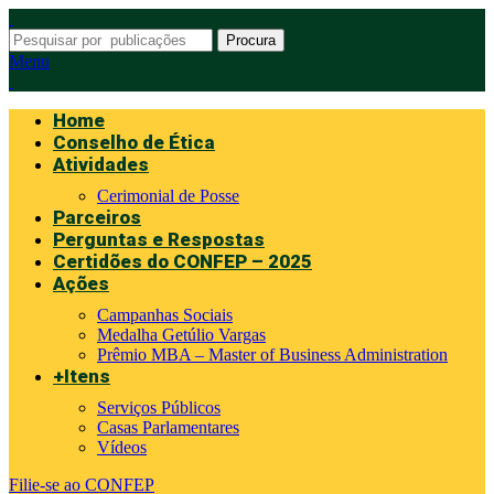
Procura
Menu
Home
Conselho de Ética
Atividades
Cerimonial de Posse
Parceiros
Perguntas e Respostas
Certidões do CONFEP – 2025
Ações
Campanhas Sociais
Medalha Getúlio Vargas
Prêmio MBA – Master of Business Administration
+Itens
Serviços Públicos
Casas Parlamentares
Vídeos
Filie-se ao CONFEP