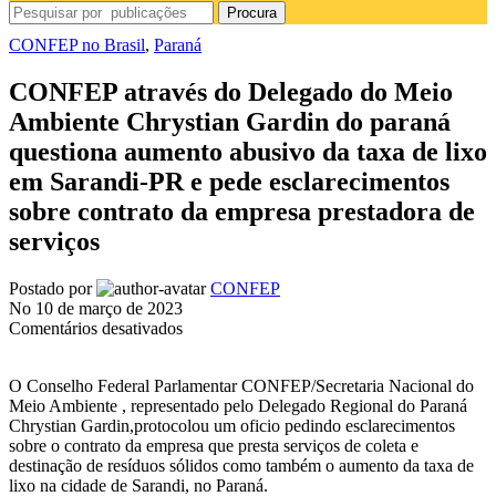
Procura
CONFEP no Brasil
,
Paraná
CONFEP através do Delegado do Meio
Ambiente Chrystian Gardin do paraná
questiona aumento abusivo da taxa de lixo
em Sarandi-PR e pede esclarecimentos
sobre contrato da empresa prestadora de
serviços
Postado por
CONFEP
No 10 de março de 2023
em
Comentários desativados
CONFEP
através
O Conselho Federal Parlamentar CONFEP/Secretaria Nacional do
do
Meio Ambiente , representado pelo Delegado Regional do Paraná
Delegado
Chrystian Gardin,protocolou um oficio pedindo esclarecimentos
do
sobre o contrato da empresa que presta serviços de coleta e
Meio
destinação de resíduos sólidos como também o aumento da taxa de
Ambiente
lixo na cidade de Sarandi, no Paraná.
Chrystian