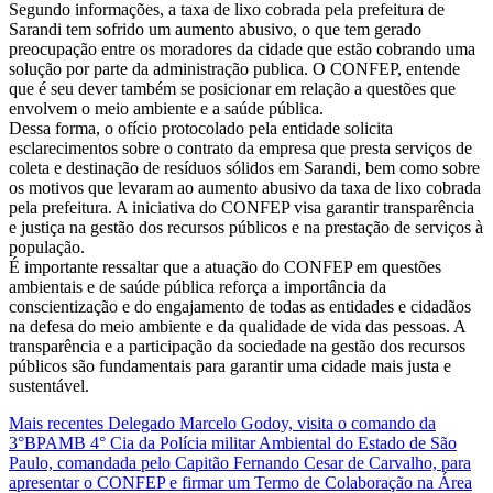
Segundo informações, a taxa de lixo cobrada pela prefeitura de
Gardin
Sarandi tem sofrido um aumento abusivo, o que tem gerado
do
preocupação entre os moradores da cidade que estão cobrando uma
paraná
solução por parte da administração publica. O CONFEP, entende
questiona
que é seu dever também se posicionar em relação a questões que
aumento
envolvem o meio ambiente e a saúde pública.
abusivo
Dessa forma, o ofício protocolado pela entidade solicita
da
esclarecimentos sobre o contrato da empresa que presta serviços de
taxa
coleta e destinação de resíduos sólidos em Sarandi, bem como sobre
de
os motivos que levaram ao aumento abusivo da taxa de lixo cobrada
lixo
pela prefeitura. A iniciativa do CONFEP visa garantir transparência
em
e justiça na gestão dos recursos públicos e na prestação de serviços à
Sarandi-
população.
PR
É importante ressaltar que a atuação do CONFEP em questões
e
ambientais e de saúde pública reforça a importância da
pede
conscientização e do engajamento de todas as entidades e cidadãos
esclarecimentos
na defesa do meio ambiente e da qualidade de vida das pessoas. A
sobre
transparência e a participação da sociedade na gestão dos recursos
contrato
públicos são fundamentais para garantir uma cidade mais justa e
da
sustentável.
empresa
prestadora
Mais recentes
Delegado Marcelo Godoy, visita o comando da
de
3°BPAMB 4° Cia da Polícia militar Ambiental do Estado de São
serviços
Paulo, comandada pelo Capitão Fernando Cesar de Carvalho, para
apresentar o CONFEP e firmar um Termo de Colaboração na Área