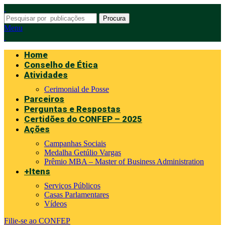
Procura
Menu
Home
Conselho de Ética
Atividades
Cerimonial de Posse
Parceiros
Perguntas e Respostas
Certidões do CONFEP – 2025
Ações
Campanhas Sociais
Medalha Getúlio Vargas
Prêmio MBA – Master of Business Administration
+Itens
Serviços Públicos
Casas Parlamentares
Vídeos
Filie-se ao CONFEP