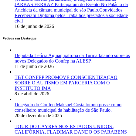
JARBAS FERRAZ Participaram do Evento No Palácio da
Anchieta da câmara municipal de são Paulo.Convidados
Receberam Diploma pelos Trabalhos prestados a sociedade
civil
16 de junho de 2026
Vídeos em Destaque
Deputada Letícia Aguiar, patrona da Turma falando sobre os
novos Delegados do Confep na ALESP.
11 de junho de 2026
TBT-CONFEP PROMOVE CONSCIENTIZAÇÃO
SOBRE O AUTISMO EM PARCERIA COM O
INSTITUTO IMA
8 de abril de 2026
Delegado do Confep Maksuel Costa tomou posse como
conselheiro municipal da habilitação de São Paulo.
20 de dezembro de 2025
TOUR DO CAYRES NOS ESTADOS UNIDOS ,
CALIFÓRNIA, FLADIMAR DANDO OS PARABÉNS