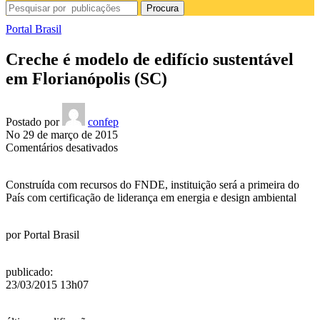
Procura
Portal Brasil
Creche é modelo de edifício sustentável
em Florianópolis (SC)
Postado por
confep
No 29 de março de 2015
em
Comentários desativados
Creche
é
Construída com recursos do FNDE, instituição será a primeira do
modelo
País com certificação de liderança em energia e design ambiental
de
edifício
sustentável
por
Portal Brasil
em
Florianópolis
(SC)
publicado
:
23/03/2015 13h07