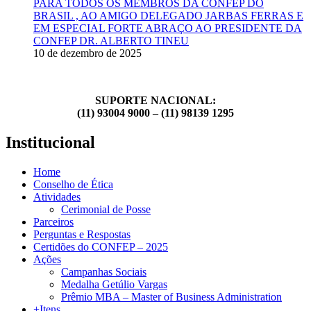
PARA TODOS OS MEMBROS DA CONFEP DO
BRASIL , AO AMIGO DELEGADO JARBAS FERRAS E
EM ESPECIAL FORTE ABRAÇO AO PRESIDENTE DA
CONFEP DR. ALBERTO TINEU
10 de dezembro de 2025
SUPORTE NACIONAL:
(11) 93004 9000 – (11) 98139 1295
Institucional
Home
Conselho de Ética
Atividades
Cerimonial de Posse
Parceiros
Perguntas e Respostas
Certidões do CONFEP – 2025
Ações
Campanhas Sociais
Medalha Getúlio Vargas
Prêmio MBA – Master of Business Administration
+Itens