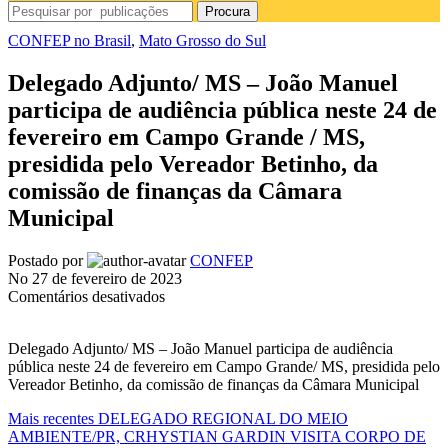
Procura
CONFEP no Brasil
,
Mato Grosso do Sul
Delegado Adjunto/ MS – João Manuel
participa de audiência pública neste 24 de
fevereiro em Campo Grande / MS,
presidida pelo Vereador Betinho, da
comissão de finanças da Câmara
Municipal
Postado por
CONFEP
No 27 de fevereiro de 2023
em
Comentários desativados
Delegado
Adjunto/
Delegado Adjunto/ MS – João Manuel participa de audiência
MS
pública neste 24 de fevereiro em Campo Grande/ MS, presidida pelo
–
Vereador Betinho, da comissão de finanças da Câmara Municipal
João
Manuel
Mais recentes
DELEGADO REGIONAL DO MEIO
participa
AMBIENTE/PR, CRHYSTIAN GARDIN VISITA CORPO DE
de