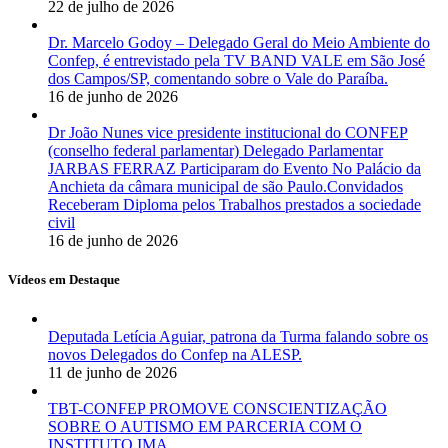
22 de julho de 2026
Dr. Marcelo Godoy – Delegado Geral do Meio Ambiente do
Confep, é entrevistado pela TV BAND VALE em São José
dos Campos/SP, comentando sobre o Vale do Paraíba.
16 de junho de 2026
Dr João Nunes vice presidente institucional do CONFEP
(conselho federal parlamentar) Delegado Parlamentar
JARBAS FERRAZ Participaram do Evento No Palácio da
Anchieta da câmara municipal de são Paulo.Convidados
Receberam Diploma pelos Trabalhos prestados a sociedade
civil
16 de junho de 2026
Vídeos em Destaque
Deputada Letícia Aguiar, patrona da Turma falando sobre os
novos Delegados do Confep na ALESP.
11 de junho de 2026
TBT-CONFEP PROMOVE CONSCIENTIZAÇÃO
SOBRE O AUTISMO EM PARCERIA COM O
INSTITUTO IMA