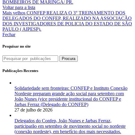
BOMBEIROS DE MARINGA/ PR.
audiência
Voltar para a lista
pública
Mais velhos
CONFEP REALIZA O 3° TREINAMENTO DOS
neste
DELEGADOS DO CONFEP, REALIZADO NA ASSOCIAÇÃO
24
DOS INVESTIGADORES DE POLICIA DO ESTADO DE SÃO
de
PAULO ( AIPESP).
fevereiro
Fechar
em
Campo
Grande
Pesquisar no site
/
MS,
Procura
presidida
pelo
Publicações Recentes
Vereador
Betinho,
da
Solidariedade sem fronteiras: CONFEP e Instituto Conexão
comissão
Nordeste preparam grande ação social para setembro com
de
João Nunes (vice presidente institucional do CONFEP e
finanças
Jarbas Ferraz (Delegado do CONFEP)
da
27 de julho de 2026
Câmara
Municipal
Delegados do Confep, João Nunes e Jarbas Ferraz,
participarão em setembro de movimento social no nordeste
(conexão nordeste), em benefício dos mais necessitados.