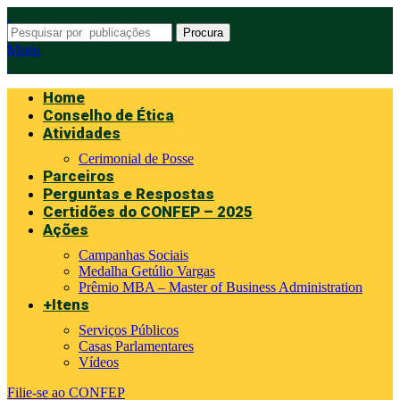
Procura
Menu
Home
Conselho de Ética
Atividades
Cerimonial de Posse
Parceiros
Perguntas e Respostas
Certidões do CONFEP – 2025
Ações
Campanhas Sociais
Medalha Getúlio Vargas
Prêmio MBA – Master of Business Administration
+Itens
Serviços Públicos
Casas Parlamentares
Vídeos
Filie-se ao CONFEP