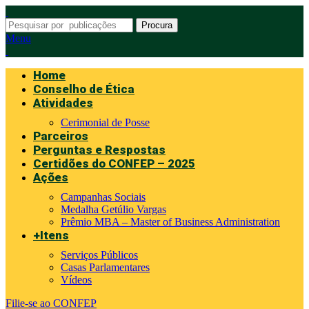
Procura
Menu
Home
Conselho de Ética
Atividades
Cerimonial de Posse
Parceiros
Perguntas e Respostas
Certidões do CONFEP – 2025
Ações
Campanhas Sociais
Medalha Getúlio Vargas
Prêmio MBA – Master of Business Administration
+Itens
Serviços Públicos
Casas Parlamentares
Vídeos
Filie-se ao CONFEP