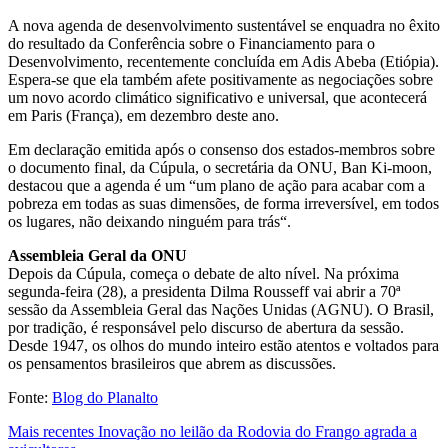
A nova agenda de desenvolvimento sustentável se enquadra no êxito
do resultado da Conferência sobre o Financiamento para o
Desenvolvimento, recentemente concluída em Adis Abeba (Etiópia).
Espera-se que ela também afete positivamente as negociações sobre
um novo acordo climático significativo e universal, que acontecerá
em Paris (França), em dezembro deste ano.
Em declaração emitida após o consenso dos estados-membros sobre
o documento final, da Cúpula, o secretária da ONU, Ban Ki-moon,
destacou que a agenda é um “um plano de ação para acabar com a
pobreza em todas as suas dimensões, de forma irreversível, em todos
os lugares, não deixando ninguém para trás“.
Assembleia Geral da ONU
Depois da Cúpula, começa o debate de alto nível. Na próxima
segunda-feira (28), a presidenta Dilma Rousseff vai abrir a 70ª
sessão da Assembleia Geral das Nações Unidas (AGNU). O Brasil,
por tradição, é responsável pelo discurso de abertura da sessão.
Desde 1947, os olhos do mundo inteiro estão atentos e voltados para
os pensamentos brasileiros que abrem as discussões.
Fonte:
Blog do Planalto
Mais recentes
Inovação no leilão da Rodovia do Frango agrada a