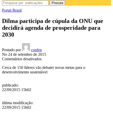
Procura
Portal Brasil
Dilma participa de cúpula da ONU que
decidirá agenda de prosperidade para
2030
Postado por
confep
No 24 de setembro de 2015
em
Comentários desativados
Dilma
Cerca de 150 líderes vão debater novas metas para o
participa
desenvolvimento sustentável
de
cúpula
da
publicado
:
ONU
22/09/2015 15h02
que
decidirá
agenda
última modificação
:
de
22/09/2015 15h02
prosperidade