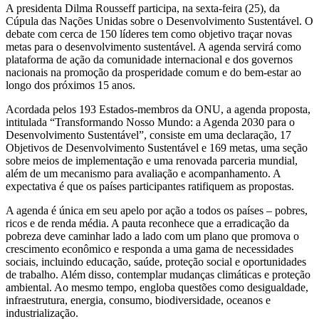
para
A presidenta Dilma Rousseff participa, na sexta-feira (25), da
2030
Cúpula das Nações Unidas sobre o Desenvolvimento Sustentável. O
debate com cerca de 150 líderes tem como objetivo traçar novas
metas para o desenvolvimento sustentável. A agenda servirá como
plataforma de ação da comunidade internacional e dos governos
nacionais na promoção da prosperidade comum e do bem-estar ao
longo dos próximos 15 anos.
Acordada pelos 193 Estados-membros da ONU, a agenda proposta,
intitulada “Transformando Nosso Mundo: a Agenda 2030 para o
Desenvolvimento Sustentável”, consiste em uma declaração, 17
Objetivos de Desenvolvimento Sustentável e 169 metas, uma seção
sobre meios de implementação e uma renovada parceria mundial,
além de um mecanismo para avaliação e acompanhamento. A
expectativa é que os países participantes ratifiquem as propostas.
A agenda é única em seu apelo por ação a todos os países – pobres,
ricos e de renda média. A pauta reconhece que a erradicação da
pobreza deve caminhar lado a lado com um plano que promova o
crescimento econômico e responda a uma gama de necessidades
sociais, incluindo educação, saúde, proteção social e oportunidades
de trabalho. Além disso, contemplar mudanças climáticas e proteção
ambiental. Ao mesmo tempo, engloba questões como desigualdade,
infraestrutura, energia, consumo, biodiversidade, oceanos e
industrialização.