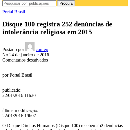
Procura
Portal Brasil
Disque 100 registra 252 denúncias de
intolerância religiosa em 2015
Postado por
confep
No 24 de janeiro de 2016
em
Comentários desativados
Disque
100
por
Portal Brasil
registra
252
denúncias
publicado
:
de
22/01/2016 11h30
intolerância
religiosa
em
última modificação
:
2015
22/01/2016 19h07
O Disque Direitos Humanos (Disque 100) recebeu 252 denúncias