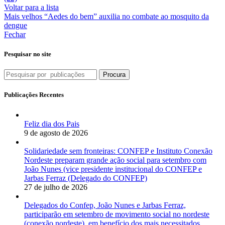
Voltar para a lista
Mais velhos
“Aedes do bem” auxilia no combate ao mosquito da
dengue
Fechar
Pesquisar no site
Procura
Publicações Recentes
Feliz dia dos Pais
9 de agosto de 2026
Solidariedade sem fronteiras: CONFEP e Instituto Conexão
Nordeste preparam grande ação social para setembro com
João Nunes (vice presidente institucional do CONFEP e
Jarbas Ferraz (Delegado do CONFEP)
27 de julho de 2026
Delegados do Confep, João Nunes e Jarbas Ferraz,
participarão em setembro de movimento social no nordeste
(conexão nordeste), em benefício dos mais necessitados.