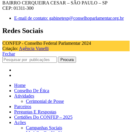
BAIRRO CERQUEIRA CESAR – SÃO PAULO – SP
CEP: 01311-300
E-mail de contato: gabinetesp@conselhoparlamentar.org.br
Redes Sociais
CONFEP - Conselho Federal Parlamentar 2024
Criação:
Agência Vanelli
Fechar
Procura
Home
Conselho De Ética
Atividades
Cerimonial de Posse
Parceiros
Perguntas E Respostas
Certidões Do CONFEP – 2025
Ações
Campanhas Sociais