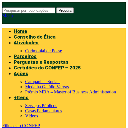
Procura
Menu
Home
Conselho de Ética
Atividades
Cerimonial de Posse
Parceiros
Perguntas e Respostas
Certidões do CONFEP – 2025
Ações
Campanhas Sociais
Medalha Getúlio Vargas
Prêmio MBA – Master of Business Administration
+Itens
Serviços Públicos
Casas Parlamentares
Vídeos
Filie-se ao CONFEP