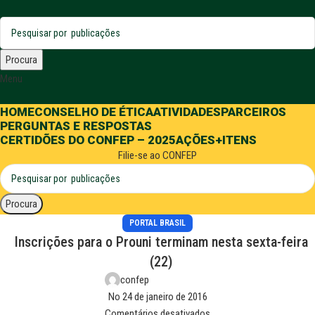
Procura
Menu
HOME
CONSELHO DE ÉTICA
ATIVIDADES
PARCEIROS
PERGUNTAS E RESPOSTAS
CERTIDÕES DO CONFEP – 2025
AÇÕES
+ITENS
Filie-se ao CONFEP
Procura
PORTAL BRASIL
Inscrições para o Prouni terminam nesta sexta-feira
(22)
confep
No 24 de janeiro de 2016
Comentários desativados