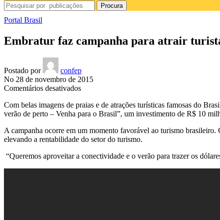
Procura
Portal Brasil
Embratur faz campanha para atrair turista
Postado por
confep
No 28 de novembro de 2015
em
Comentários desativados
Embratur
Com belas imagens de praias e de atrações turísticas famosas do Bras
faz
verão de perto – Venha para o Brasil”, um investimento de R$ 10 mil
campanha
para
A campanha ocorre em um momento favorável ao turismo brasileiro. Com
atrair
elevando a rentabilidade do setor do turismo.
turistas
da
“Queremos aproveitar a conectividade e o verão para trazer os dólar
América
Latina
para
o
verão
brasileiro