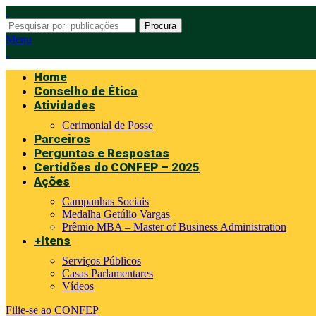
Procura
Menu
Home
Conselho de Ética
Atividades
Cerimonial de Posse
Parceiros
Perguntas e Respostas
Certidões do CONFEP – 2025
Ações
Campanhas Sociais
Medalha Getúlio Vargas
Prêmio MBA – Master of Business Administration
+Itens
Serviços Públicos
Casas Parlamentares
Vídeos
Filie-se ao CONFEP