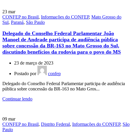
23
mar
CONFEP no Brasil
,
Informações do CONFEP
,
Mato Grosso do
Sul
,
Paraná
,
São Paulo
Delegado do Conselho Federal Parlamentar João
Manoel de Andrade participa de audiência pública
sobre concessão da BR-163 no Mato Grosso do Sul,
discutindo benefícios da rodovia para o povo do MS
23 de março de 2023
Postado por
confep
Delegado do Conselho Federal Parlamentar participa de audiência
pública sobre concessão da BR-163 no Mato Gros...
Continuar lendo
09
mar
CONFEP no Brasil
,
Distrito Federal
,
Informações do CONFEP
,
São
Paulo