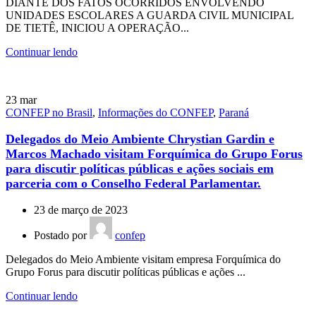
DIANTE DOS FATOS OCORRIDOS ENVOLVENDO
UNIDADES ESCOLARES A GUARDA CIVIL MUNICIPAL
DE TIETÊ, INICIOU A OPERAÇÃO...
Continuar lendo
23
mar
CONFEP no Brasil
,
Informações do CONFEP
,
Paraná
Delegados do Meio Ambiente Chrystian Gardin e
Marcos Machado visitam Forquímica do Grupo Forus
para discutir políticas públicas e ações sociais em
parceria com o Conselho Federal Parlamentar.
23 de março de 2023
Postado por
confep
Delegados do Meio Ambiente visitam empresa Forquímica do
Grupo Forus para discutir políticas públicas e ações ...
Continuar lendo