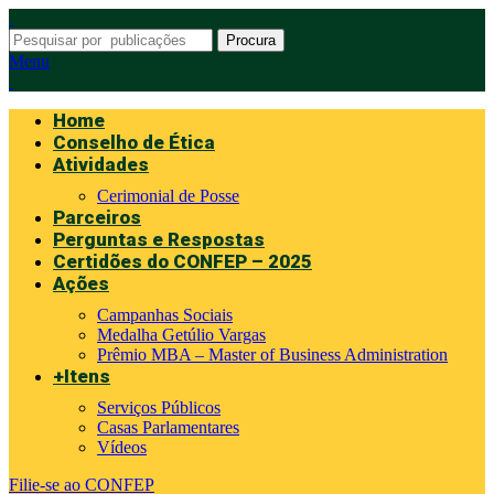
Procura
Menu
Home
Conselho de Ética
Atividades
Cerimonial de Posse
Parceiros
Perguntas e Respostas
Certidões do CONFEP – 2025
Ações
Campanhas Sociais
Medalha Getúlio Vargas
Prêmio MBA – Master of Business Administration
+Itens
Serviços Públicos
Casas Parlamentares
Vídeos
Filie-se ao CONFEP