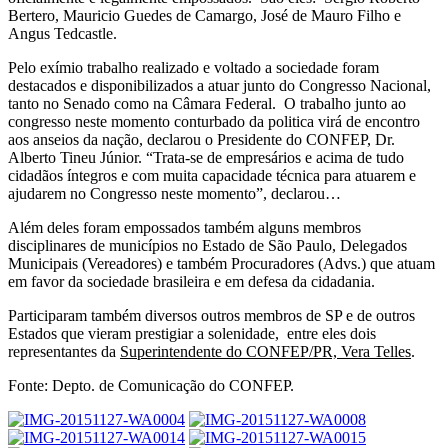
OFICIAL
Bertero, Mauricio Guedes de Camargo, José de Mauro Filho e
NA
Angus Tedcastle.
ASSEMBLEIA
LEGISLATIVA
Pelo exímio trabalho realizado e voltado a sociedade foram
DE
destacados e disponibilizados a atuar junto do Congresso Nacional,
SÃO
tanto no Senado como na Câmara Federal. O trabalho junto ao
PAULO.
congresso neste momento conturbado da politica virá de encontro
aos anseios da nação, declarou o Presidente do CONFEP, Dr.
Alberto Tineu Júnior. “Trata-se de empresários e acima de tudo
cidadãos íntegros e com muita capacidade técnica para atuarem e
ajudarem no Congresso neste momento”, declarou…
Além deles foram empossados também alguns membros
disciplinares de municípios no Estado de São Paulo, Delegados
Municipais (Vereadores) e também Procuradores (Advs.) que atuam
em favor da sociedade brasileira e em defesa da cidadania.
Participaram também diversos outros membros de SP e de outros
Estados que vieram prestigiar a solenidade, entre eles dois
representantes da
Superintendente do CONFEP/PR, Vera Telles
.
Fonte: Depto. de Comunicação do CONFEP.