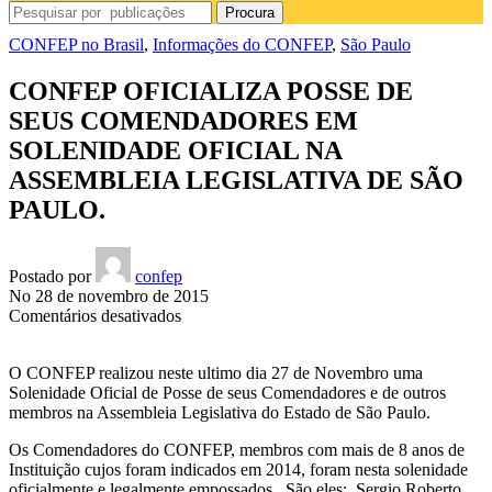
Procura
CONFEP no Brasil
,
Informações do CONFEP
,
São Paulo
CONFEP OFICIALIZA POSSE DE
SEUS COMENDADORES EM
SOLENIDADE OFICIAL NA
ASSEMBLEIA LEGISLATIVA DE SÃO
PAULO.
Postado por
confep
No 28 de novembro de 2015
em
Comentários desativados
CONFEP
OFICIALIZA
O CONFEP realizou neste ultimo dia 27 de Novembro uma
POSSE
Solenidade Oficial de Posse de seus Comendadores e de outros
DE
membros na Assembleia Legislativa do Estado de São Paulo.
SEUS
COMENDADORES
Os Comendadores do CONFEP, membros com mais de 8 anos de
EM
Instituição cujos foram indicados em 2014, foram nesta solenidade
SOLENIDADE
oficialmente e legalmente empossados. São eles: Sergio Roberto