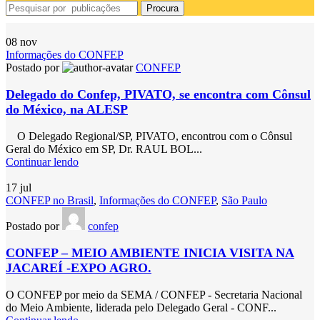
Procura
08
nov
Informações do CONFEP
Postado por
CONFEP
Delegado do Confep, PIVATO, se encontra com Cônsul
do México, na ALESP
O Delegado Regional/SP, PIVATO, encontrou com o Cônsul
Geral do México em SP, Dr. RAUL BOL...
Continuar lendo
17
jul
CONFEP no Brasil
,
Informações do CONFEP
,
São Paulo
Postado por
confep
CONFEP – MEIO AMBIENTE INICIA VISITA NA
JACAREÍ -EXPO AGRO.
O CONFEP por meio da SEMA / CONFEP - Secretaria Nacional
do Meio Ambiente, liderada pelo Delegado Geral - CONF...