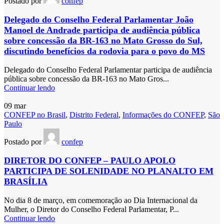
Postado por
confep
Delegado do Conselho Federal Parlamentar João
Manoel de Andrade participa de audiência pública
sobre concessão da BR-163 no Mato Grosso do Sul,
discutindo benefícios da rodovia para o povo do MS
Delegado do Conselho Federal Parlamentar participa de audiência
pública sobre concessão da BR-163 no Mato Gros...
Continuar lendo
09
mar
CONFEP no Brasil
,
Distrito Federal
,
Informações do CONFEP
,
São
Paulo
Postado por
confep
DIRETOR DO CONFEP – PAULO APOLO
PARTICIPA DE SOLENIDADE NO PLANALTO EM
BRASÍLIA
No dia 8 de março, em comemoração ao Dia Internacional da
Mulher, o Diretor do Conselho Federal Parlamentar, P...
Continuar lendo