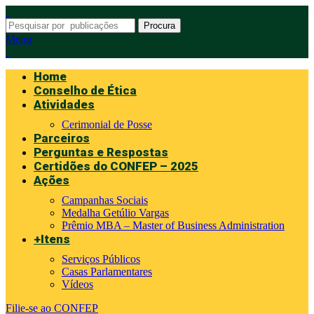
Procura
Menu
Home
Conselho de Ética
Atividades
Cerimonial de Posse
Parceiros
Perguntas e Respostas
Certidões do CONFEP – 2025
Ações
Campanhas Sociais
Medalha Getúlio Vargas
Prêmio MBA – Master of Business Administration
+Itens
Serviços Públicos
Casas Parlamentares
Vídeos
Filie-se ao CONFEP