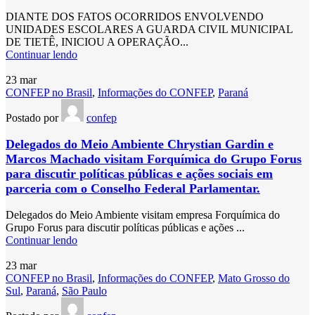
DIANTE DOS FATOS OCORRIDOS ENVOLVENDO
UNIDADES ESCOLARES A GUARDA CIVIL MUNICIPAL
DE TIETÊ, INICIOU A OPERAÇÃO...
Continuar lendo
23
mar
CONFEP no Brasil
,
Informações do CONFEP
,
Paraná
Postado por
confep
Delegados do Meio Ambiente Chrystian Gardin e
Marcos Machado visitam Forquímica do Grupo Forus
para discutir políticas públicas e ações sociais em
parceria com o Conselho Federal Parlamentar.
Delegados do Meio Ambiente visitam empresa Forquímica do
Grupo Forus para discutir políticas públicas e ações ...
Continuar lendo
23
mar
CONFEP no Brasil
,
Informações do CONFEP
,
Mato Grosso do
Sul
,
Paraná
,
São Paulo