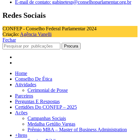
E-mail de contato: gabinetesp@conselhoparlamentar.org.br
Redes Sociais
CONFEP - Conselho Federal Parlamentar 2024
Criação:
Agência Vanelli
Fechar
Procura
Home
Conselho De Ética
Atividades
Cerimonial de Posse
Parceiros
Perguntas E Respostas
Certidões Do CONFEP – 2025
Ações
Campanhas Sociais
Medalha Getúlio Vargas
Prêmio MBA – Master of Business Administration
+Itens