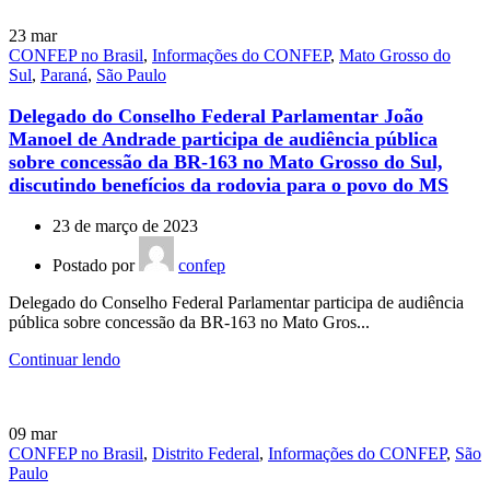
23
mar
CONFEP no Brasil
,
Informações do CONFEP
,
Mato Grosso do
Sul
,
Paraná
,
São Paulo
Delegado do Conselho Federal Parlamentar João
Manoel de Andrade participa de audiência pública
sobre concessão da BR-163 no Mato Grosso do Sul,
discutindo benefícios da rodovia para o povo do MS
23 de março de 2023
Postado por
confep
Delegado do Conselho Federal Parlamentar participa de audiência
pública sobre concessão da BR-163 no Mato Gros...
Continuar lendo
09
mar
CONFEP no Brasil
,
Distrito Federal
,
Informações do CONFEP
,
São
Paulo