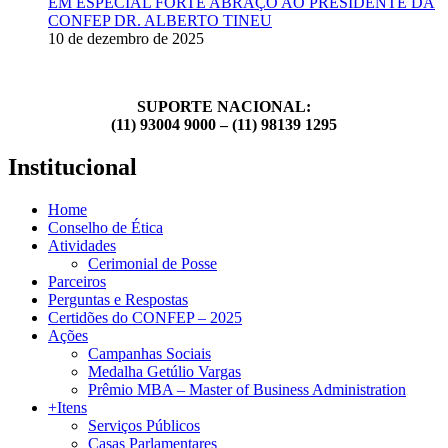
EM ESPECIAL FORTE ABRAÇO AO PRESIDENTE DA
CONFEP DR. ALBERTO TINEU
10 de dezembro de 2025
SUPORTE NACIONAL:
(11) 93004 9000 – (11) 98139 1295
Institucional
Home
Conselho de Ética
Atividades
Cerimonial de Posse
Parceiros
Perguntas e Respostas
Certidões do CONFEP – 2025
Ações
Campanhas Sociais
Medalha Getúlio Vargas
Prêmio MBA – Master of Business Administration
+Itens
Serviços Públicos
Casas Parlamentares