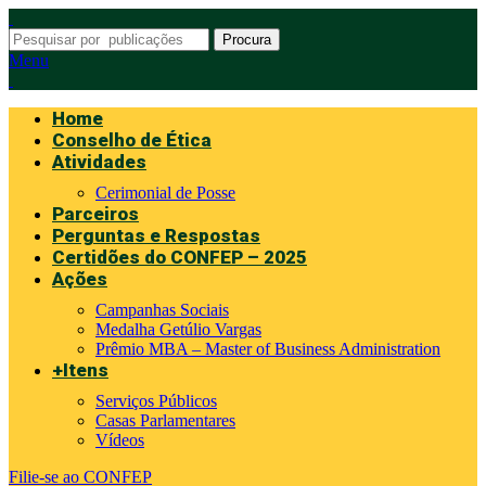
Procura
Menu
Home
Conselho de Ética
Atividades
Cerimonial de Posse
Parceiros
Perguntas e Respostas
Certidões do CONFEP – 2025
Ações
Campanhas Sociais
Medalha Getúlio Vargas
Prêmio MBA – Master of Business Administration
+Itens
Serviços Públicos
Casas Parlamentares
Vídeos
Filie-se ao CONFEP