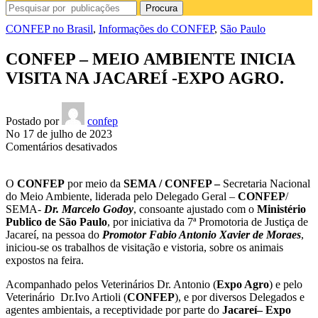
Procura
CONFEP no Brasil
,
Informações do CONFEP
,
São Paulo
CONFEP – MEIO AMBIENTE INICIA
VISITA NA JACAREÍ -EXPO AGRO.
Postado por
confep
No 17 de julho de 2023
em
Comentários desativados
CONFEP
–
O
CONFEP
por meio da
SEMA / CONFEP –
Secretaria Nacional
MEIO
do Meio Ambiente, liderada pelo Delegado Geral –
CONFEP
/
AMBIENTE
SEMA-
Dr. Marcelo Godoy
, consoante ajustado com o
Ministério
INICIA
Publico de São Paulo
, por iniciativa da 7ª Promotoria de Justiça de
VISITA
Jacareí, na pessoa do
Promotor Fabio Antonio Xavier de Moraes
,
NA
iniciou-se os trabalhos de visitação e vistoria, sobre os animais
JACAREÍ
expostos na feira.
-
EXPO
Acompanhado pelos Veterinários Dr. Antonio (
Expo Agro
) e pelo
AGRO.
Veterinário Dr.Ivo Artioli (
CONFEP
), e por diversos Delegados e
agentes ambientais, a receptividade por parte do
Jacareí
– Expo