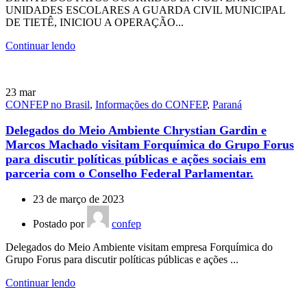
UNIDADES ESCOLARES A GUARDA CIVIL MUNICIPAL
DE TIETÊ, INICIOU A OPERAÇÃO...
Continuar lendo
23
mar
CONFEP no Brasil
,
Informações do CONFEP
,
Paraná
Delegados do Meio Ambiente Chrystian Gardin e
Marcos Machado visitam Forquímica do Grupo Forus
para discutir políticas públicas e ações sociais em
parceria com o Conselho Federal Parlamentar.
23 de março de 2023
Postado por
confep
Delegados do Meio Ambiente visitam empresa Forquímica do
Grupo Forus para discutir políticas públicas e ações ...
Continuar lendo