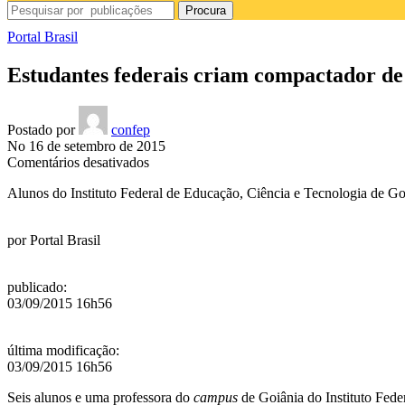
Procura
Portal Brasil
Estudantes federais criam compactador de
Postado por
confep
No 16 de setembro de 2015
em
Comentários desativados
Estudantes
Alunos do Instituto Federal de Educação, Ciência e Tecnologia de G
federais
criam
compactador
por
Portal Brasil
de
lixo
doméstico
publicado
:
03/09/2015 16h56
última modificação
:
03/09/2015 16h56
Seis alunos e uma professora do
campus
de Goiânia do Instituto Fed