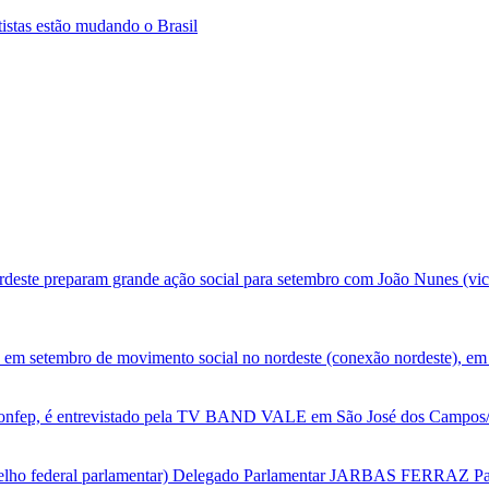
tistas estão mudando o Brasil
deste preparam grande ação social para setembro com João Nunes (vic
 em setembro de movimento social no nordeste (conexão nordeste), em 
nfep, é entrevistado pela TV BAND VALE em São José dos Campos/SP
selho federal parlamentar) Delegado Parlamentar JARBAS FERRAZ Par