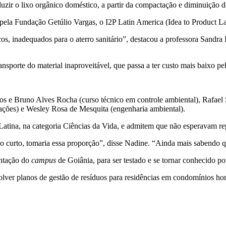
uzir o lixo orgânico doméstico, a partir da compactação e diminuição 
 pela Fundação Getúlio Vargas, o I2P Latin America (Idea to Product La
, inadequados para o aterro sanitário”, destacou a professora Sandra
nsporte do material inaproveitável, que passa a ter custo mais baixo p
os e Bruno Alves Rocha (curso técnico em controle ambiental), Rafael 
cações) e Wesley Rosa de Mesquita (engenharia ambiental).
atina, na categoria Ciências da Vida, e admitem que não esperavam rep
ão curto, tomaria essa proporção”, disse Nadine. “Ainda mais sabendo
entação do
campus
de Goiânia, para ser testado e se tornar conhecido 
r planos de gestão de resíduos para residências em condomínios horizon