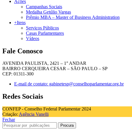
Ações
Campanhas Sociais
Medalha Getúlio Vargas
Prêmio MBA – Master of Business Administration
+Itens
Serviços Públicos
Casas Parlamentares
Vídeos
Fale Conosco
AVENIDA PAULISTA, 2421 – 1° ANDAR
BAIRRO CERQUEIRA CESAR – SÃO PAULO – SP
CEP: 01311-300
E-mail de contato: gabinetesp@conselhoparlamentar.org.br
Redes Sociais
CONFEP - Conselho Federal Parlamentar 2024
Criação:
Agência Vanelli
Fechar
Procura