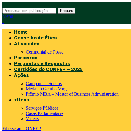
Procura
Menu
Home
Conselho de Ética
Atividades
Cerimonial de Posse
Parceiros
Perguntas e Respostas
Certidões do CONFEP – 2025
Ações
Campanhas Sociais
Medalha Getúlio Vargas
Prêmio MBA – Master of Business Administration
+Itens
Serviços Públicos
Casas Parlamentares
Vídeos
Filie-se ao CONFEP