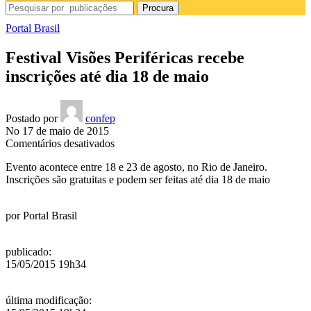
Procura
Portal Brasil
Festival Visões Periféricas recebe
inscrições até dia 18 de maio
Postado por
confep
No 17 de maio de 2015
em
Comentários desativados
Festival
Evento acontece entre 18 e 23 de agosto, no Rio de Janeiro.
Visões
Inscrições são gratuitas e podem ser feitas até dia 18 de maio
Periféricas
recebe
inscrições
por
Portal Brasil
até
dia
18
publicado
:
de
15/05/2015 19h34
maio
última modificação
: