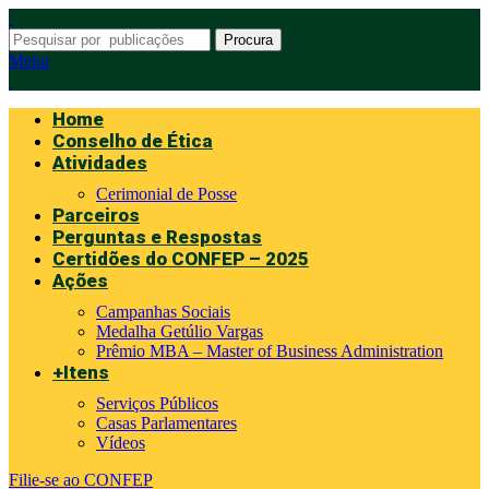
Procura
Menu
Home
Conselho de Ética
Atividades
Cerimonial de Posse
Parceiros
Perguntas e Respostas
Certidões do CONFEP – 2025
Ações
Campanhas Sociais
Medalha Getúlio Vargas
Prêmio MBA – Master of Business Administration
+Itens
Serviços Públicos
Casas Parlamentares
Vídeos
Filie-se ao CONFEP