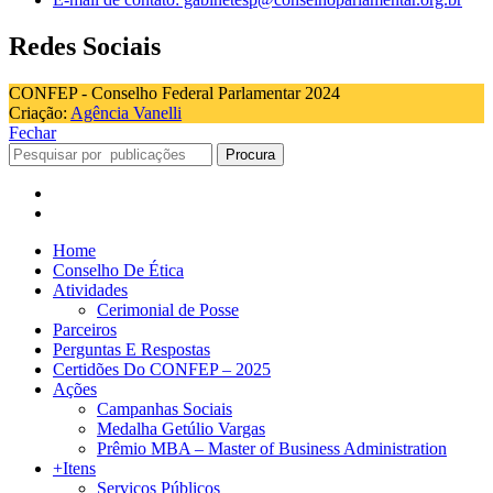
Redes Sociais
CONFEP - Conselho Federal Parlamentar 2024
Criação:
Agência Vanelli
Fechar
Procura
Home
Conselho De Ética
Atividades
Cerimonial de Posse
Parceiros
Perguntas E Respostas
Certidões Do CONFEP – 2025
Ações
Campanhas Sociais
Medalha Getúlio Vargas
Prêmio MBA – Master of Business Administration
+Itens
Serviços Públicos