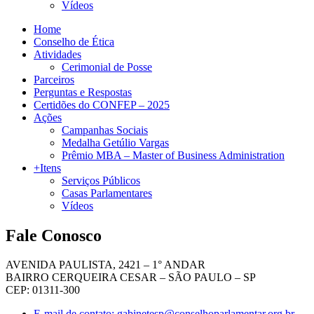
Vídeos
Home
Conselho de Ética
Atividades
Cerimonial de Posse
Parceiros
Perguntas e Respostas
Certidões do CONFEP – 2025
Ações
Campanhas Sociais
Medalha Getúlio Vargas
Prêmio MBA – Master of Business Administration
+Itens
Serviços Públicos
Casas Parlamentares
Vídeos
Fale Conosco
AVENIDA PAULISTA, 2421 – 1° ANDAR
BAIRRO CERQUEIRA CESAR – SÃO PAULO – SP
CEP: 01311-300
E-mail de contato: gabinetesp@conselhoparlamentar.org.br