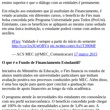
ensino superior e que o diálogo com as entidades é permanente.
Em relação aos estudantes que já usufruíam do Financiamento, é
vetado acumular, em diferentes cursos, o benefício do Fies mais
bolsa concedida pelo Programa Universidade para Todos (ProUni).
Entretanto, caso os benefícios se apliquem ao mesmo curso sediado
em uma única instituição, o estudante poderá contar com ambos os
auxílios.
#Fies
: Validade é sempre a partir do início do semestre
http://t.co/1rs3UgORVx
pic.twitter.com/cAs1T390MF
— ACS MEC (@MEC_Comunicacao)
17 março 2015
O que é o Fundo de Financiamento Estudantil?
Iniciativa do Ministério da Educação, o Fies financia os estudos de
alunos matriculados em universidades particulares que tenham
avaliação positiva nos processos conduzidos pelo MEC. Além disso,
é uma boa opção para quem quer concluir a graduação mas
necessita de apoio financeiro ao longo da vida acadêmica.
O programa atende às necessidades dos estudantes em consonância
com seu perfil socioeconômico. O benefício concedido pode chegar
até 100% do valor das mensalidades a juros de 3,4% ao ano. A