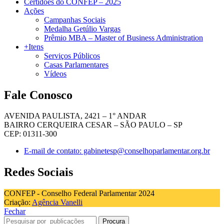
Certidões do CONFEP – 2025
Ações
Campanhas Sociais
Medalha Getúlio Vargas
Prêmio MBA – Master of Business Administration
+Itens
Serviços Públicos
Casas Parlamentares
Vídeos
Fale Conosco
AVENIDA PAULISTA, 2421 – 1° ANDAR
BAIRRO CERQUEIRA CESAR – SÃO PAULO – SP
CEP: 01311-300
E-mail de contato: gabinetesp@conselhoparlamentar.org.br
Redes Sociais
CONFEP - Conselho Federal Parlamentar 2024
Criação:
Agência Vanelli
Fechar
Procura