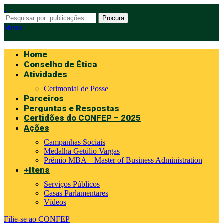
Procura
Menu
Home
Conselho de Ética
Atividades
Cerimonial de Posse
Parceiros
Perguntas e Respostas
Certidões do CONFEP – 2025
Ações
Campanhas Sociais
Medalha Getúlio Vargas
Prêmio MBA – Master of Business Administration
+Itens
Serviços Públicos
Casas Parlamentares
Vídeos
Filie-se ao CONFEP