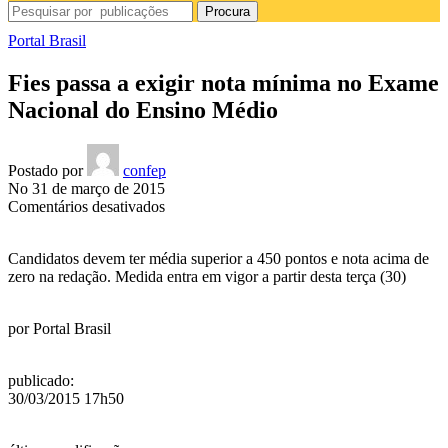
Procura
Portal Brasil
Fies passa a exigir nota mínima no Exame
Nacional do Ensino Médio
Postado por
confep
No 31 de março de 2015
em
Comentários desativados
Fies
passa
Candidatos devem ter média superior a 450 pontos e nota acima de
a
zero na redação. Medida entra em vigor a partir desta terça (30)
exigir
nota
mínima
por
Portal Brasil
no
Exame
Nacional
publicado
:
do
30/03/2015 17h50
Ensino
Médio