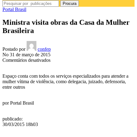
Procura
Portal Brasil
Ministra visita obras da Casa da Mulher
Brasileira
Postado por
confep
No 31 de março de 2015
em
Comentários desativados
Ministra
visita
Espaço conta com todos os serviços especializados para atender a
obras
mulher vítima de violência, como delegacia, juizado, defensoria,
da
entre outros
Casa
da
Mulher
por
Portal Brasil
Brasileira
publicado
:
30/03/2015 18h03