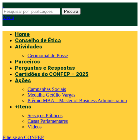
Procura
Menu
Home
Conselho de Ética
Atividades
Cerimonial de Posse
Parceiros
Perguntas e Respostas
Certidões do CONFEP – 2025
Ações
Campanhas Sociais
Medalha Getúlio Vargas
Prêmio MBA – Master of Business Administration
+Itens
Serviços Públicos
Casas Parlamentares
Vídeos
Filie-se ao CONFEP