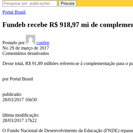
Procura
Portal Brasil
Fundeb recebe R$ 918,97 mi de compleme
Postado por
confep
No 29 de março de 2017
em
Comentários desativados
Fundeb
Desse total, R$ 91,89 milhões referem-se à complementação para o pag
recebe
R$
918,97
por
Portal Brasil
mi
de
complementação
publicado
:
da
28/03/2017 16h50
União
última modificação
:
28/03/2017 17h22
O Fundo Nacional de Desenvolvimento da Educação (FNDE) repassou 