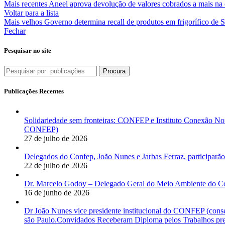
Mais recentes
Aneel aprova devolução de valores cobrados a mais na 
Voltar para a lista
Mais velhos
Governo determina recall de produtos em frigorífico de S
Fechar
Pesquisar no site
Procura
Publicações Recentes
Solidariedade sem fronteiras: CONFEP e Instituto Conexão Nor
CONFEP)
27 de julho de 2026
Delegados do Confep, João Nunes e Jarbas Ferraz, participarão
22 de julho de 2026
Dr. Marcelo Godoy – Delegado Geral do Meio Ambiente do Co
16 de junho de 2026
Dr João Nunes vice presidente institucional do CONFEP (con
são Paulo.Convidados Receberam Diploma pelos Trabalhos pres