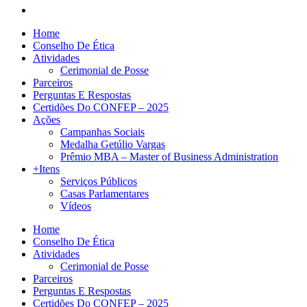
Home
Conselho De Ética
Atividades
Cerimonial de Posse
Parceiros
Perguntas E Respostas
Certidões Do CONFEP – 2025
Ações
Campanhas Sociais
Medalha Getúlio Vargas
Prêmio MBA – Master of Business Administration
+Itens
Serviços Públicos
Casas Parlamentares
Vídeos
Home
Conselho De Ética
Atividades
Cerimonial de Posse
Parceiros
Perguntas E Respostas
Certidões Do CONFEP – 2025