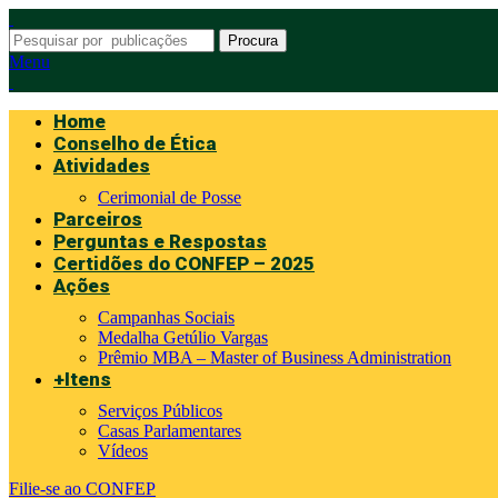
Procura
Menu
Home
Conselho de Ética
Atividades
Cerimonial de Posse
Parceiros
Perguntas e Respostas
Certidões do CONFEP – 2025
Ações
Campanhas Sociais
Medalha Getúlio Vargas
Prêmio MBA – Master of Business Administration
+Itens
Serviços Públicos
Casas Parlamentares
Vídeos
Filie-se ao CONFEP