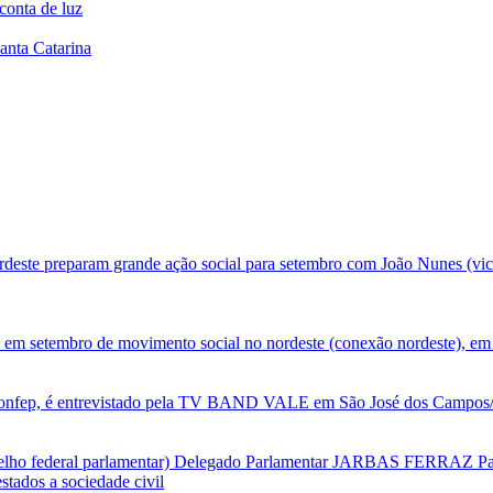
conta de luz
anta Catarina
deste preparam grande ação social para setembro com João Nunes (vic
 em setembro de movimento social no nordeste (conexão nordeste), em 
nfep, é entrevistado pela TV BAND VALE em São José dos Campos/SP
selho federal parlamentar) Delegado Parlamentar JARBAS FERRAZ Par
tados a sociedade civil