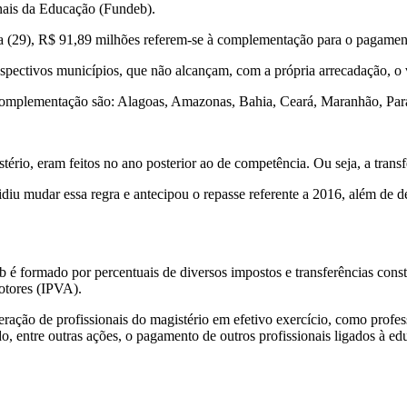
nais da Educação (Fundeb).
feira (29), R$ 91,89 milhões referem-se à complementação para o pagamen
 respectivos municípios, que não alcançam, com a própria arrecadação, o
complementação são: Alagoas, Amazonas, Bahia, Ceará, Maranhão, Pará
rio, eram feitos no ano posterior ao de competência. Ou seja, a transf
mudar essa regra e antecipou o repasse referente a 2016, além de defini
b é formado por percentuais de diversos impostos e transferências cons
otores (IPVA).
o de profissionais do magistério em efetivo exercício, como professor
 entre outras ações, o pagamento de outros profissionais ligados à e