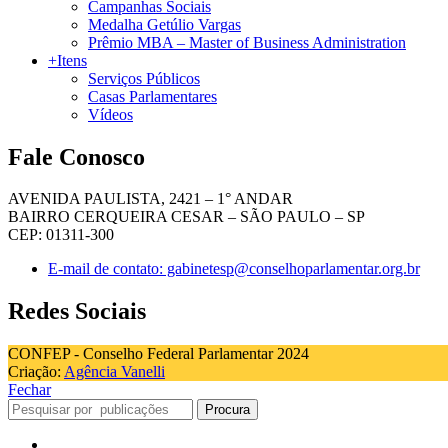
Campanhas Sociais
Medalha Getúlio Vargas
Prêmio MBA – Master of Business Administration
+Itens
Serviços Públicos
Casas Parlamentares
Vídeos
Fale Conosco
AVENIDA PAULISTA, 2421 – 1° ANDAR
BAIRRO CERQUEIRA CESAR – SÃO PAULO – SP
CEP: 01311-300
E-mail de contato: gabinetesp@conselhoparlamentar.org.br
Redes Sociais
CONFEP - Conselho Federal Parlamentar 2024
Criação:
Agência Vanelli
Fechar
Procura