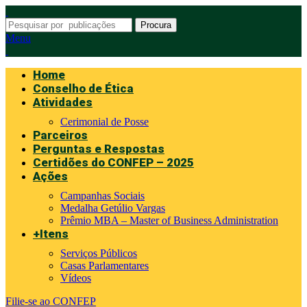
Procura
Menu
Home
Conselho de Ética
Atividades
Cerimonial de Posse
Parceiros
Perguntas e Respostas
Certidões do CONFEP – 2025
Ações
Campanhas Sociais
Medalha Getúlio Vargas
Prêmio MBA – Master of Business Administration
+Itens
Serviços Públicos
Casas Parlamentares
Vídeos
Filie-se ao CONFEP