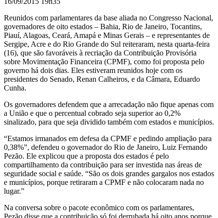
16/09/2015 19h35
Reunidos com parlamentares da base aliada no Congresso Nacional,
governadores de oito estados – Bahia, Rio de Janeiro, Tocantins,
Piauí, Alagoas, Ceará, Amapá e Minas Gerais – e representantes de
Sergipe, Acre e do Rio Grande do Sul reiteraram, nesta quarta-feira
(16), que são favoráveis à recriação da Contribuição Provisória
sobre Movimentação Financeira (CPMF), como foi proposta pelo
governo há dois dias. Eles estiveram reunidos hoje com os
presidentes do Senado, Renan Calheiros, e da Câmara, Eduardo
Cunha.
Os governadores defendem que a arrecadação não fique apenas com
a União e que o percentual cobrado seja superior ao 0,2%
sinalizado, para que seja dividido também com estados e municípios.
“Estamos irmanados em defesa da CPMF e pedindo ampliação para
0,38%”, defendeu o governador do Rio de Janeiro, Luiz Fernando
Pezão. Ele explicou que a proposta dos estados é pelo
compartilhamento da contribuição para ser investida nas áreas de
seguridade social e saúde. “São os dois grandes gargalos nos estados
e municípios, porque retiraram a CPMF e não colocaram nada no
lugar.”
Na conversa sobre o pacote econômico com os parlamentares,
Pezão disse que a contribuição só foi derrubada há oito anos porque