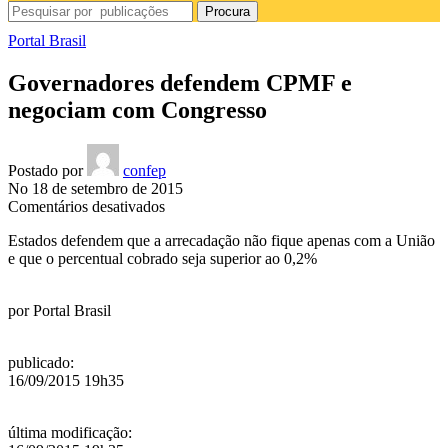
Procura
Portal Brasil
Governadores defendem CPMF e
negociam com Congresso
Postado por
confep
No 18 de setembro de 2015
em
Comentários desativados
Governadores
Estados defendem que a arrecadação não fique apenas com a União
defendem
e que o percentual cobrado seja superior ao 0,2%
CPMF
e
negociam
por
Portal Brasil
com
Congresso
publicado
:
16/09/2015 19h35
última modificação
: