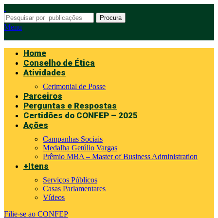
Procura
Menu
Home
Conselho de Ética
Atividades
Cerimonial de Posse
Parceiros
Perguntas e Respostas
Certidões do CONFEP – 2025
Ações
Campanhas Sociais
Medalha Getúlio Vargas
Prêmio MBA – Master of Business Administration
+Itens
Serviços Públicos
Casas Parlamentares
Vídeos
Filie-se ao CONFEP