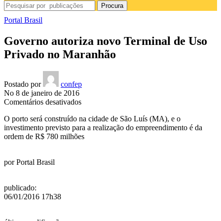
Procura
Portal Brasil
Governo autoriza novo Terminal de Uso
Privado no Maranhão
Postado por
confep
No 8 de janeiro de 2016
em
Comentários desativados
Governo
O porto será construído na cidade de São Luís (MA), e o
autoriza
investimento previsto para a realização do empreendimento é da
novo
ordem de R$ 780 milhões
Terminal
de
Uso
por
Portal Brasil
Privado
no
Maranhão
publicado
:
06/01/2016 17h38