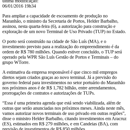
última modificação
:
06/01/2016 19h34
Para ampliar a capacidade de escoamento de produção no
Maranhão, o ministro da Secretaria de Portos, Helder Barbalho,
assinou, nesta quarta-feira (6), a autorização para construção e
exploração de um novo Terminal de Uso Privado (TUP) no Estado.
O porto será construído na cidade de São Luís (MA), e o
investimento previsto para a realização do empreendimento é da
ordem de R$ 780 milhões. Quando estiver concluído, o TUP será
operado pela WPR São Luís Gestão de Portos e Terminais – do
grupo WTorre.
A estimativa da empresa responsável é que cinco mil empregos
diretos sejam criados graças ao novo terminal. Já a previsão do
governo federal para investimentos no setor portuário do Maranhão
nos próximos anos é de R$ 1,782 bilhão, entre arrendamentos,
prorrogações de contratos e autorizações de TUPs.
“Essa é uma primeira agenda que está sendo viabilizada, além de
outras que serão anunciadas nos próximos meses. Ainda neste mês,
vamos autorizar novos terminais de uso privado em outras regiões”,
disse o ministro Helder Barbalho, citando investimentos em Aracruz
(ES), estimados em R$ 279 milhões, e em Candeias (BA), com
previsão de investimentos de R$ 850 milhões.