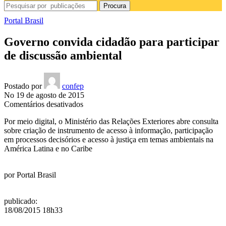
Procura
Portal Brasil
Governo convida cidadão para participar
de discussão ambiental
Postado por
confep
No 19 de agosto de 2015
em
Comentários desativados
Governo
Por meio digital, o Ministério das Relações Exteriores abre consulta
convida
sobre criação de instrumento de acesso à informação, participação
cidadão
em processos decisórios e acesso à justiça em temas ambientais na
para
América Latina e no Caribe
participar
de
discussão
por
Portal Brasil
ambiental
publicado
:
18/08/2015 18h33