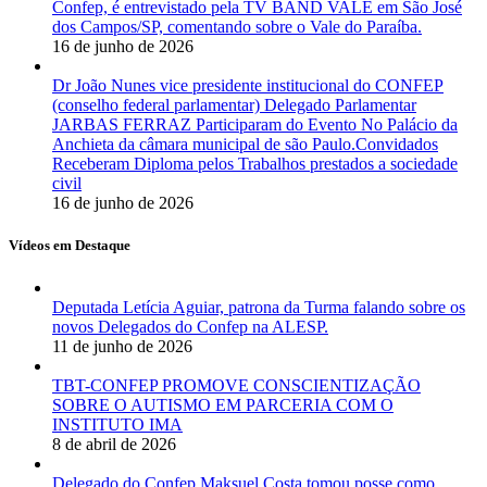
Confep, é entrevistado pela TV BAND VALE em São José
dos Campos/SP, comentando sobre o Vale do Paraíba.
16 de junho de 2026
Dr João Nunes vice presidente institucional do CONFEP
(conselho federal parlamentar) Delegado Parlamentar
JARBAS FERRAZ Participaram do Evento No Palácio da
Anchieta da câmara municipal de são Paulo.Convidados
Receberam Diploma pelos Trabalhos prestados a sociedade
civil
16 de junho de 2026
Vídeos em Destaque
Deputada Letícia Aguiar, patrona da Turma falando sobre os
novos Delegados do Confep na ALESP.
11 de junho de 2026
TBT-CONFEP PROMOVE CONSCIENTIZAÇÃO
SOBRE O AUTISMO EM PARCERIA COM O
INSTITUTO IMA
8 de abril de 2026
Delegado do Confep Maksuel Costa tomou posse como