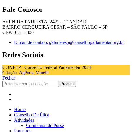
Fale Conosco
AVENIDA PAULISTA, 2421 – 1° ANDAR
BAIRRO CERQUEIRA CESAR – SÃO PAULO – SP
CEP: 01311-300
E-mail de contato: gabinetesp@conselhoparlamentar.org.br
Redes Sociais
CONFEP - Conselho Federal Parlamentar 2024
Criação:
Agência Vanelli
Fechar
Procura
Home
Conselho De Ética
Atividades
Cerimonial de Posse
Parceiros