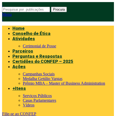
Procura
Menu
Home
Conselho de Ética
Atividades
Cerimonial de Posse
Parceiros
Perguntas e Respostas
Certidões do CONFEP – 2025
Ações
Campanhas Sociais
Medalha Getúlio Vargas
Prêmio MBA – Master of Business Administration
+Itens
Serviços Públicos
Casas Parlamentares
Vídeos
Filie-se ao CONFEP