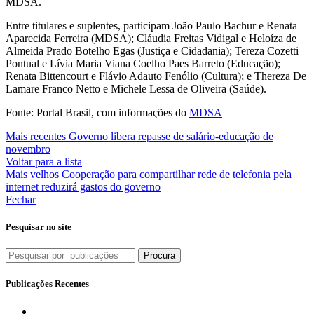
MDSA.
Entre titulares e suplentes, participam João Paulo Bachur e Renata
Aparecida Ferreira (MDSA); Cláudia Freitas Vidigal e Heloíza de
Almeida Prado Botelho Egas (Justiça e Cidadania); Tereza Cozetti
Pontual e Lívia Maria Viana Coelho Paes Barreto (Educação);
Renata Bittencourt e Flávio Adauto Fenólio (Cultura); e Thereza De
Lamare Franco Netto e Michele Lessa de Oliveira (Saúde).
Fonte: Portal Brasil, com informações do
MDSA
Mais recentes
Governo libera repasse de salário-educação de
novembro
Voltar para a lista
Mais velhos
Cooperação para compartilhar rede de telefonia pela
internet reduzirá gastos do governo
Fechar
Pesquisar no site
Procura
Publicações Recentes