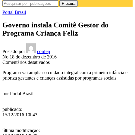
Procura
Portal Brasil
Governo instala Comitê Gestor do
Programa Criança Feliz
Postado por
confep
No 18 de dezembro de 2016
em
Comentários desativados
Governo
Programa vai ampliar o cuidado integral com a primeira infância e
instala
prioriza gestantes e crianças assistidas por programas sociais
Comitê
Gestor
do
por
Portal Brasil
Programa
Criança
Feliz
publicado
:
15/12/2016 10h43
última modificação
: