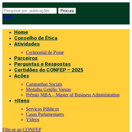
Procura
Menu
Home
Conselho de Ética
Atividades
Cerimonial de Posse
Parceiros
Perguntas e Respostas
Certidões do CONFEP – 2025
Ações
Campanhas Sociais
Medalha Getúlio Vargas
Prêmio MBA – Master of Business Administration
+Itens
Serviços Públicos
Casas Parlamentares
Vídeos
Filie-se ao CONFEP