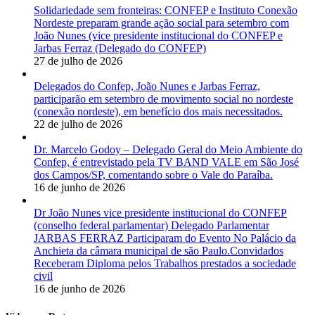
Solidariedade sem fronteiras: CONFEP e Instituto Conexão
Nordeste preparam grande ação social para setembro com
João Nunes (vice presidente institucional do CONFEP e
Jarbas Ferraz (Delegado do CONFEP)
27 de julho de 2026
Delegados do Confep, João Nunes e Jarbas Ferraz,
participarão em setembro de movimento social no nordeste
(conexão nordeste), em benefício dos mais necessitados.
22 de julho de 2026
Dr. Marcelo Godoy – Delegado Geral do Meio Ambiente do
Confep, é entrevistado pela TV BAND VALE em São José
dos Campos/SP, comentando sobre o Vale do Paraíba.
16 de junho de 2026
Dr João Nunes vice presidente institucional do CONFEP
(conselho federal parlamentar) Delegado Parlamentar
JARBAS FERRAZ Participaram do Evento No Palácio da
Anchieta da câmara municipal de são Paulo.Convidados
Receberam Diploma pelos Trabalhos prestados a sociedade
civil
16 de junho de 2026