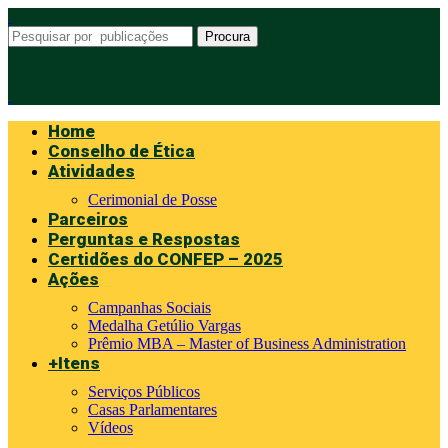
Procura
Home
Conselho de Ética
Atividades
Cerimonial de Posse
Parceiros
Perguntas e Respostas
Certidões do CONFEP – 2025
Ações
Campanhas Sociais
Medalha Getúlio Vargas
Prêmio MBA – Master of Business Administration
+Itens
Serviços Públicos
Casas Parlamentares
Vídeos