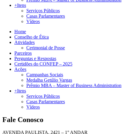
+Itens
Serviços Públicos
Casas Parlamentares
Vídeos
Home
Conselho de Ética
Atividades
Cerimonial de Posse
Parceiros
Perguntas e Respostas
Certidões do CONFEP – 2025
Ações
Campanhas Sociais
Medalha Getúlio Vargas
Prêmio MBA – Master of Business Administration
+Itens
Serviços Públicos
Casas Parlamentares
Vídeos
Fale Conosco
AVENIDA PAULISTA, 2421 – 1° ANDAR