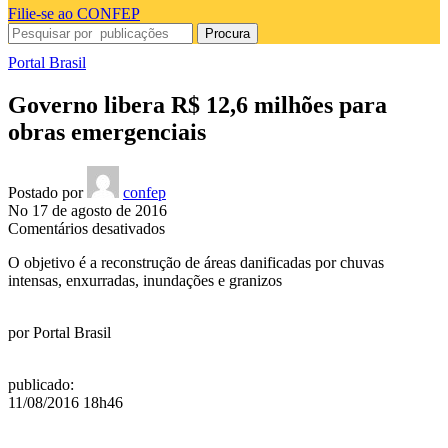
Filie-se ao CONFEP
Procura
Portal Brasil
Governo libera R$ 12,6 milhões para
obras emergenciais
Postado por
confep
No 17 de agosto de 2016
em
Comentários desativados
Governo
O objetivo é a reconstrução de áreas danificadas por chuvas
libera
intensas, enxurradas, inundações e granizos
R$
12,6
milhões
por
Portal Brasil
para
obras
emergenciais
publicado
:
11/08/2016 18h46