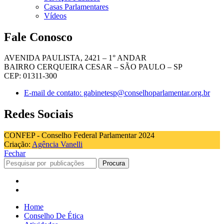
Casas Parlamentares
Vídeos
Fale Conosco
AVENIDA PAULISTA, 2421 – 1° ANDAR
BAIRRO CERQUEIRA CESAR – SÃO PAULO – SP
CEP: 01311-300
E-mail de contato: gabinetesp@conselhoparlamentar.org.br
Redes Sociais
CONFEP - Conselho Federal Parlamentar 2024
Criação:
Agência Vanelli
Fechar
Procura
Home
Conselho De Ética