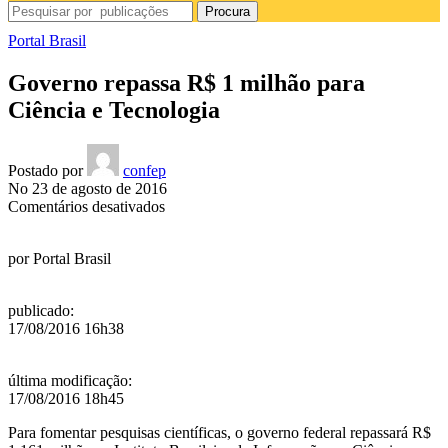
Procura
Portal Brasil
Governo repassa R$ 1 milhão para
Ciência e Tecnologia
Postado por
confep
No 23 de agosto de 2016
em
Comentários desativados
Governo
repassa
por
Portal Brasil
R$
1
milhão
publicado
:
para
17/08/2016 16h38
Ciência
e
Tecnologia
última modificação
:
17/08/2016 18h45
Para fomentar pesquisas científicas, o governo federal repassará R$