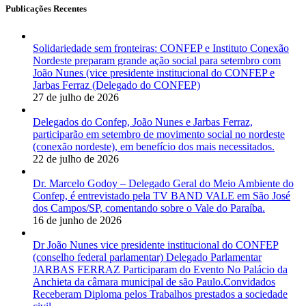
Publicações Recentes
Solidariedade sem fronteiras: CONFEP e Instituto Conexão
Nordeste preparam grande ação social para setembro com
João Nunes (vice presidente institucional do CONFEP e
Jarbas Ferraz (Delegado do CONFEP)
27 de julho de 2026
Delegados do Confep, João Nunes e Jarbas Ferraz,
participarão em setembro de movimento social no nordeste
(conexão nordeste), em benefício dos mais necessitados.
22 de julho de 2026
Dr. Marcelo Godoy – Delegado Geral do Meio Ambiente do
Confep, é entrevistado pela TV BAND VALE em São José
dos Campos/SP, comentando sobre o Vale do Paraíba.
16 de junho de 2026
Dr João Nunes vice presidente institucional do CONFEP
(conselho federal parlamentar) Delegado Parlamentar
JARBAS FERRAZ Participaram do Evento No Palácio da
Anchieta da câmara municipal de são Paulo.Convidados
Receberam Diploma pelos Trabalhos prestados a sociedade