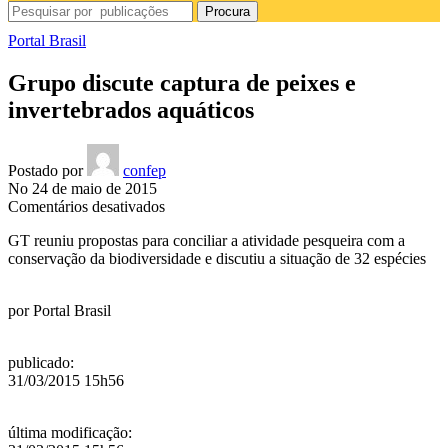
Procura
Portal Brasil
Grupo discute captura de peixes e
invertebrados aquáticos
Postado por
confep
No 24 de maio de 2015
em
Comentários desativados
Grupo
GT reuniu propostas para conciliar a atividade pesqueira com a
discute
conservação da biodiversidade e discutiu a situação de 32 espécies
captura
de
peixes
por
Portal Brasil
e
invertebrados
aquáticos
publicado
:
31/03/2015 15h56
última modificação
: