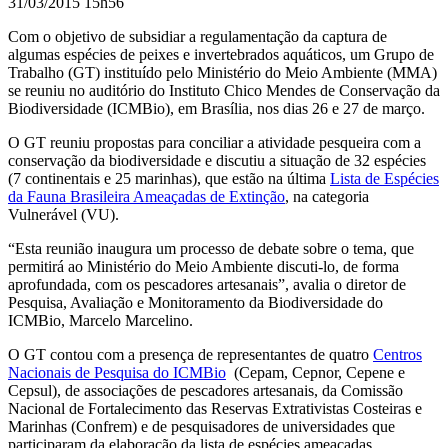
31/03/2015 15h56
Com o objetivo de subsidiar a regulamentação da captura de
algumas espécies de peixes e invertebrados aquáticos, um Grupo de
Trabalho (GT) instituído pelo Ministério do Meio Ambiente (MMA)
se reuniu no auditório do Instituto Chico Mendes de Conservação da
Biodiversidade (ICMBio), em Brasília, nos dias 26 e 27 de março.
O GT reuniu propostas para conciliar a atividade pesqueira com a
conservação da biodiversidade e discutiu a situação de 32 espécies
(7 continentais e 25 marinhas), que estão na última
Lista de Espécies
da Fauna Brasileira Ameaçadas de Extinção
, na categoria
Vulnerável (VU).
“Esta reunião inaugura um processo de debate sobre o tema, que
permitirá ao Ministério do Meio Ambiente discuti-lo, de forma
aprofundada, com os pescadores artesanais”, avalia o diretor de
Pesquisa, Avaliação e Monitoramento da Biodiversidade do
ICMBio,
Marcelo Marcelino.
O GT contou com a presença de representantes de quatro
Centros
Nacionais de Pesquisa do ICMBio
(Cepam, Cepnor, Cepene e
Cepsul), de associações de pescadores artesanais, da Comissão
Nacional de Fortalecimento das Reservas Extrativistas Costeiras e
Marinhas (Confrem) e de pesquisadores de universidades que
participaram da elaboração da lista de espécies ameaçadas.