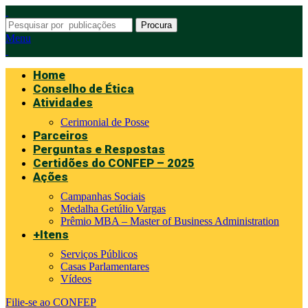
Procura
Menu
Home
Conselho de Ética
Atividades
Cerimonial de Posse
Parceiros
Perguntas e Respostas
Certidões do CONFEP – 2025
Ações
Campanhas Sociais
Medalha Getúlio Vargas
Prêmio MBA – Master of Business Administration
+Itens
Serviços Públicos
Casas Parlamentares
Vídeos
Filie-se ao CONFEP