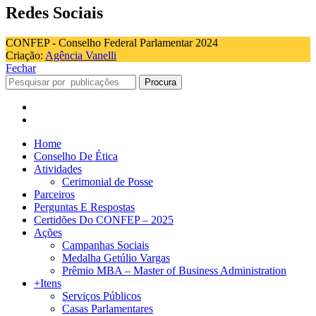
Redes Sociais
CONFEP - Conselho Federal Parlamentar 2024
Criação:
Agência Vanelli
Fechar
Procura
Home
Conselho De Ética
Atividades
Cerimonial de Posse
Parceiros
Perguntas E Respostas
Certidões Do CONFEP – 2025
Ações
Campanhas Sociais
Medalha Getúlio Vargas
Prêmio MBA – Master of Business Administration
+Itens
Serviços Públicos
Casas Parlamentares