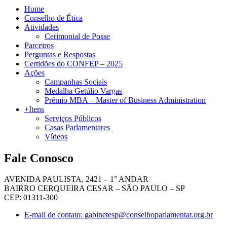
Home
Conselho de Ética
Atividades
Cerimonial de Posse
Parceiros
Perguntas e Respostas
Certidões do CONFEP – 2025
Ações
Campanhas Sociais
Medalha Getúlio Vargas
Prêmio MBA – Master of Business Administration
+Itens
Serviços Públicos
Casas Parlamentares
Vídeos
Fale Conosco
AVENIDA PAULISTA, 2421 – 1° ANDAR
BAIRRO CERQUEIRA CESAR – SÃO PAULO – SP
CEP: 01311-300
E-mail de contato: gabinetesp@conselhoparlamentar.org.br