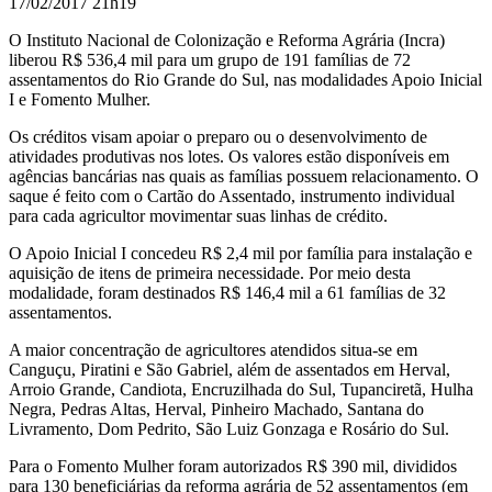
17/02/2017 21h19
O
Instituto Nacional de
Colonização e Reforma Agrária (
Incra)
liberou
R$ 536,4 mil
para u
m grupo de 191 famílias de 72
assentamentos do Rio Grande do Sul, nas modalidades Apoio Inicial
I e Fomento Mulher
.
Os créditos visam apoiar o preparo ou o desenvolvimento de
atividades produtivas nos lotes.
Os valores estão disponíveis em
agências bancárias nas quais as famílias possuem relacionamento. O
saque é feito com o Cartão do Assentado, instrumento individual
para cada agricultor movimentar suas linhas de crédito.
O Apoio Inicial I concedeu R$ 2,4 mil por família para instalação e
aquisição de itens de primeira necessidade. Por meio desta
modalidade, foram destinados R$ 146,4 mil a 61 famílias de 32
assentamentos.
A maior concentração de agricultores atendidos situa-se em
Canguçu, Piratini e São Gabriel, além de assentados em Herval,
Arroio Grande, Candiota, Encruzilhada do Sul, Tupanciretã, Hulha
Negra, Pedras Altas, Herval, Pinheiro Machado, Santana do
Livramento, Dom Pedrito, São Luiz Gonzaga e Rosário do Sul.
Para o Fomento Mulher foram autorizados R$ 390 mil, divididos
para 130 beneficiárias da reforma agrária de 52 assentamentos (em