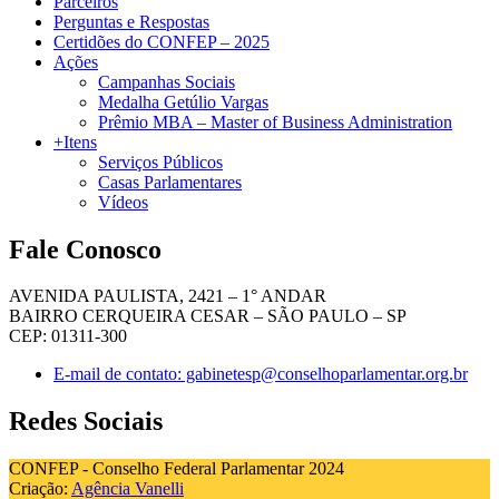
Parceiros
Perguntas e Respostas
Certidões do CONFEP – 2025
Ações
Campanhas Sociais
Medalha Getúlio Vargas
Prêmio MBA – Master of Business Administration
+Itens
Serviços Públicos
Casas Parlamentares
Vídeos
Fale Conosco
AVENIDA PAULISTA, 2421 – 1° ANDAR
BAIRRO CERQUEIRA CESAR – SÃO PAULO – SP
CEP: 01311-300
E-mail de contato: gabinetesp@conselhoparlamentar.org.br
Redes Sociais
CONFEP - Conselho Federal Parlamentar 2024
Criação:
Agência Vanelli