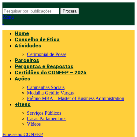
Procura
Menu
Home
Conselho de Ética
Atividades
Cerimonial de Posse
Parceiros
Perguntas e Respostas
Certidões do CONFEP – 2025
Ações
Campanhas Sociais
Medalha Getúlio Vargas
Prêmio MBA – Master of Business Administration
+Itens
Serviços Públicos
Casas Parlamentares
Vídeos
Filie-se ao CONFEP