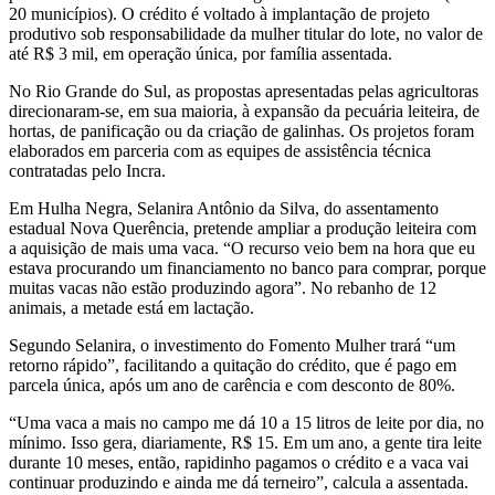
20 municípios). O crédito é voltado à implantação de projeto
produtivo sob responsabilidade da mulher titular do lote, no valor de
até R$ 3 mil, em operação única, por família assentada.
No Rio Grande do Sul, as propostas apresentadas pelas agricultoras
direcionaram-se, em sua maioria, à expansão da pecuária leiteira, de
hortas, de panificação ou da criação de galinhas. Os projetos foram
elaborados em parceria com as equipes de assistência técnica
contratadas pelo Incra.
Em Hulha Negra, Selanira Antônio da Silva, do assentamento
estadual Nova Querência, pretende ampliar a produção leiteira com
a aquisição de mais uma vaca. “O recurso veio bem na hora que eu
estava procurando um financiamento no banco para comprar, porque
muitas vacas não estão produzindo agora”. No rebanho de 12
animais, a metade está em lactação.
Segundo Selanira, o investimento do Fomento Mulher trará “um
retorno rápido”, facilitando a quitação do crédito, que é pago em
parcela única, após um ano de carência e com desconto de 80%.
“Uma vaca a mais no campo me dá 10 a 15 litros de leite por dia, no
mínimo. Isso gera, diariamente, R$ 15. Em um ano, a gente tira leite
durante 10 meses, então, rapidinho pagamos o crédito e a vaca vai
continuar produzindo e ainda me dá terneiro”, calcula a assentada.