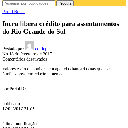
Procura
Portal Brasil
Incra libera crédito para assentamentos
do Rio Grande do Sul
Postado por
confep
No 18 de fevereiro de 2017
em
Comentários desativados
Incra
Valores estão disponíveis em agências bancárias nas quais as
libera
famílias possuem relacionamento
crédito
para
assentamentos
por
Portal Brasil
do
Rio
Grande
publicado
:
do
17/02/2017 21h19
Sul
última modificação
: