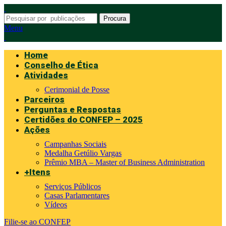
Procura
Menu
Home
Conselho de Ética
Atividades
Cerimonial de Posse
Parceiros
Perguntas e Respostas
Certidões do CONFEP – 2025
Ações
Campanhas Sociais
Medalha Getúlio Vargas
Prêmio MBA – Master of Business Administration
+Itens
Serviços Públicos
Casas Parlamentares
Vídeos
Filie-se ao CONFEP