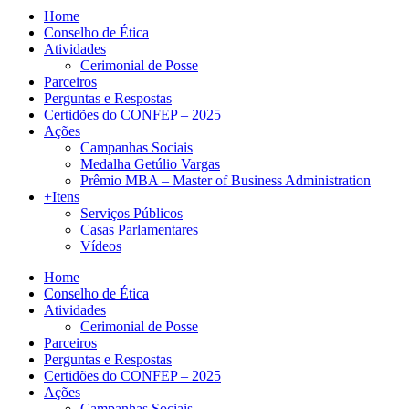
Home
Conselho de Ética
Atividades
Cerimonial de Posse
Parceiros
Perguntas e Respostas
Certidões do CONFEP – 2025
Ações
Campanhas Sociais
Medalha Getúlio Vargas
Prêmio MBA – Master of Business Administration
+Itens
Serviços Públicos
Casas Parlamentares
Vídeos
Home
Conselho de Ética
Atividades
Cerimonial de Posse
Parceiros
Perguntas e Respostas
Certidões do CONFEP – 2025
Ações
Campanhas Sociais