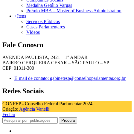
Medalha Getúlio Vargas
Prêmio MBA – Master of Business Administration
+Itens
Serviços Públicos
Casas Parlamentares
Vídeos
Fale Conosco
AVENIDA PAULISTA, 2421 – 1° ANDAR
BAIRRO CERQUEIRA CESAR – SÃO PAULO – SP
CEP: 01311-300
E-mail de contato: gabinetesp@conselhoparlamentar.org.br
Redes Sociais
CONFEP - Conselho Federal Parlamentar 2024
Criação:
Agência Vanelli
Fechar
Procura