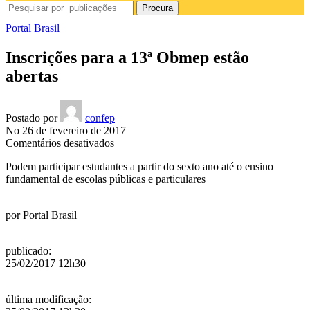
Procura
Portal Brasil
Inscrições para a 13ª Obmep estão
abertas
Postado por
confep
No 26 de fevereiro de 2017
em
Comentários desativados
Inscrições
Podem participar estudantes a partir do sexto ano até o ensino
para
fundamental de escolas públicas e particulares
a
13ª
Obmep
por
Portal Brasil
estão
abertas
publicado
:
25/02/2017 12h30
última modificação
: