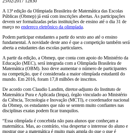
25/02/2017 12h30
A 13ª edição da Olímpiada Brasileira de Matemática das Escolas
Públicas (Obmep) já está com inscrições abertas. As participações
devem ser formalizadas pelas instituições de ensino até o dia 31 de
março no
endereço eletrônico da olimpíada
.
Podem participar estudantes a partir do sexto ano até o ensino
fundamental. A novidade deste ano é que a competição também será
aberta a estudantes das escolas particulares.
A partir da edição, a Obmep, que conta com apoio do Ministério da
Educação (MEC), será integrada com a Olimpíada Brasileira de
Matemática (OBM). Isso deve aumentar o número de participantes
na competição, que é considerada a maior olimpíada estudantil do
mundo. Em 2016, foram 17,8 milhões de inscritos.
De acordo com Claudio Landim, diretor-adjunto do Instituto de
Matemática Pura e Aplicada (Impa), órgão vinculado ao Ministério
da Ciência, Tecnologia e Inovação (MCTI), e coordenador nacional
da Obmep, os estudantes que não se sentem muito confiantes nas
disciplinas exatas podem ficar tranquilos.
“Essa olimpíada é concebida não para alunos que conheçam a
matemática. Mas, ao contrário, visa despertar o interesse do aluno e
mostrar que a matemática é muito mais ampla do que o que é