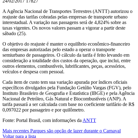
24/02/2017 17h27
A Agência Nacional de Transportes Terrestres (ANTT) autorizou o
reajuste das tarifas cobradas pelas empresas de transporte urbano
interestadual
. A variação nas passagens será de 4,824% sobre as
taxas vigentes. Os novos valores passam a vigorar a partir deste
sábado (25).
O objetivo do reajuste é manter o equilíbrio econômico-financeiro
das empresas autorizadas pelo estado a operar o transporte
semiurbano de passageiros. O cálculo da tarifa é feito levando em
consideração a totalidade dos custos da operação, que inclui, entre
outros elementos, combustíveis, lubrificantes, peças, acessórios,
veículos e despesa com pessoal.
Cada item de custo tem sua variação apurada por índices oficiais
específicos divulgados pela Fundação Getúlio Vargas (FGV), pelo
Instituto Brasileiro de Geografia e Estatística (IBGE) e pela Agência
Nacional de Petróleo, Gás Natural e Biocombustíveis (ANP). A
tarifa passará a ser calculada com base no coeficiente tarifário de R$
0,097022 por passageiro e por quilômetro.
Fonte: Portal Brasil, com informações da
ANTT
Mais recentes
Parques são opção de lazer durante o Carnaval
Voltar para a lista