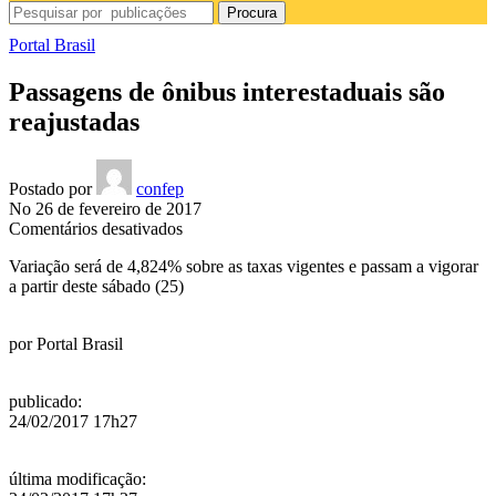
Procura
Portal Brasil
Passagens de ônibus interestaduais são
reajustadas
Postado por
confep
No 26 de fevereiro de 2017
em
Comentários desativados
Passagens
Variação será de 4,824% sobre as taxas vigentes e passam a vigorar
de
a partir deste sábado (25)
ônibus
interestaduais
são
por
Portal Brasil
reajustadas
publicado
:
24/02/2017 17h27
última modificação
: