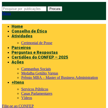
Procura
Menu
Home
Conselho de Ética
Atividades
Cerimonial de Posse
Parceiros
Perguntas e Respostas
Certidões do CONFEP – 2025
Ações
Campanhas Sociais
Medalha Getúlio Vargas
Prêmio MBA – Master of Business Administration
+Itens
Serviços Públicos
Casas Parlamentares
Vídeos
Filie-se ao CONFEP