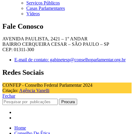
Serviços Públicos
Casas Parlamentares
Vídeos
Fale Conosco
AVENIDA PAULISTA, 2421 – 1° ANDAR
BAIRRO CERQUEIRA CESAR – SÃO PAULO – SP
CEP: 01311-300
E-mail de contato: gabinetesp@conselhoparlamentar.org.br
Redes Sociais
CONFEP - Conselho Federal Parlamentar 2024
Criação:
Agência Vanelli
Fechar
Procura
Home
Conselho De Ética