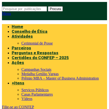
Procura
Menu
Home
Conselho de Ética
Atividades
Cerimonial de Posse
Parceiros
Perguntas e Respostas
Certidões do CONFEP – 2025
Ações
Campanhas Sociais
Medalha Getúlio Vargas
Prêmio MBA – Master of Business Administration
+Itens
Serviços Públicos
Casas Parlamentares
Vídeos
Filie-se ao CONFEP