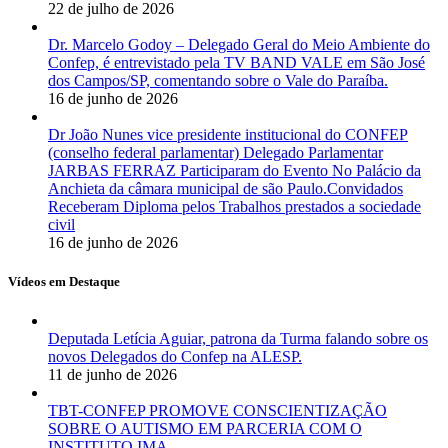
22 de julho de 2026
Dr. Marcelo Godoy – Delegado Geral do Meio Ambiente do
Confep, é entrevistado pela TV BAND VALE em São José
dos Campos/SP, comentando sobre o Vale do Paraíba.
16 de junho de 2026
Dr João Nunes vice presidente institucional do CONFEP
(conselho federal parlamentar) Delegado Parlamentar
JARBAS FERRAZ Participaram do Evento No Palácio da
Anchieta da câmara municipal de são Paulo.Convidados
Receberam Diploma pelos Trabalhos prestados a sociedade
civil
16 de junho de 2026
Vídeos em Destaque
Deputada Letícia Aguiar, patrona da Turma falando sobre os
novos Delegados do Confep na ALESP.
11 de junho de 2026
TBT-CONFEP PROMOVE CONSCIENTIZAÇÃO
SOBRE O AUTISMO EM PARCERIA COM O
INSTITUTO IMA