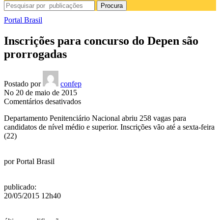
Procura
Portal Brasil
Inscrições para concurso do Depen são
prorrogadas
Postado por
confep
No 20 de maio de 2015
em
Comentários desativados
Inscrições
Departamento Penitenciário Nacional abriu 258 vagas para
para
candidatos de nível médio e superior. Inscrições vão até a sexta-feira
concurso
(22)
do
Depen
são
por
Portal Brasil
prorrogadas
publicado
:
20/05/2015 12h40