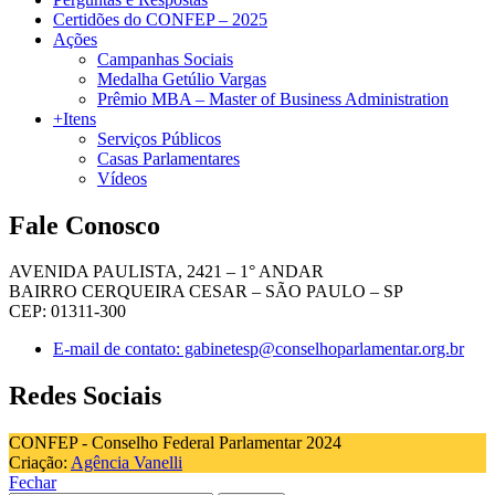
Certidões do CONFEP – 2025
Ações
Campanhas Sociais
Medalha Getúlio Vargas
Prêmio MBA – Master of Business Administration
+Itens
Serviços Públicos
Casas Parlamentares
Vídeos
Fale Conosco
AVENIDA PAULISTA, 2421 – 1° ANDAR
BAIRRO CERQUEIRA CESAR – SÃO PAULO – SP
CEP: 01311-300
E-mail de contato: gabinetesp@conselhoparlamentar.org.br
Redes Sociais
CONFEP - Conselho Federal Parlamentar 2024
Criação:
Agência Vanelli
Fechar