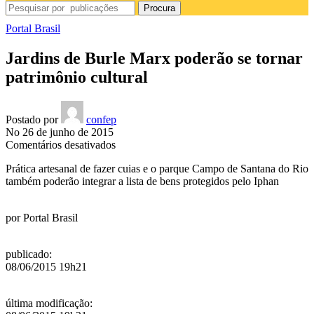
Procura
Portal Brasil
Jardins de Burle Marx poderão se tornar
patrimônio cultural
Postado por
confep
No 26 de junho de 2015
em
Comentários desativados
Jardins
Prática artesanal de fazer cuias e o parque Campo de Santana do Rio
de
também poderão integrar a lista de bens protegidos pelo Iphan
Burle
Marx
poderão
por
Portal Brasil
se
tornar
patrimônio
publicado
:
cultural
08/06/2015 19h21
última modificação
: