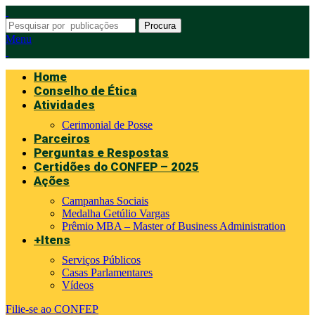
Procura
Menu
Home
Conselho de Ética
Atividades
Cerimonial de Posse
Parceiros
Perguntas e Respostas
Certidões do CONFEP – 2025
Ações
Campanhas Sociais
Medalha Getúlio Vargas
Prêmio MBA – Master of Business Administration
+Itens
Serviços Públicos
Casas Parlamentares
Vídeos
Filie-se ao CONFEP