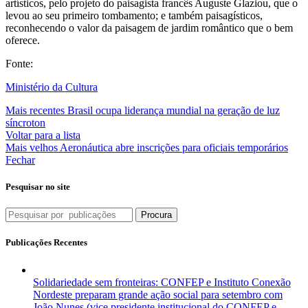
artísticos, pelo projeto do paisagista francês Auguste Glaziou, que o
levou ao seu primeiro tombamento; e também paisagísticos,
reconhecendo o valor da paisagem de jardim romântico que o bem
oferece.
Fonte:
Ministério da Cultura
Mais recentes
Brasil ocupa liderança mundial na geração de luz
síncroton
Voltar para a lista
Mais velhos
Aeronáutica abre inscrições para oficiais temporários
Fechar
Pesquisar no site
Procura
Publicações Recentes
Solidariedade sem fronteiras: CONFEP e Instituto Conexão
Nordeste preparam grande ação social para setembro com
João Nunes (vice presidente institucional do CONFEP e