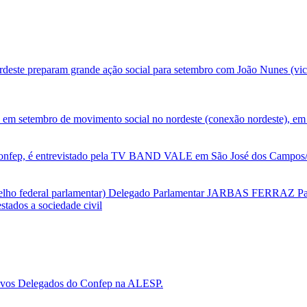
deste preparam grande ação social para setembro com João Nunes (vic
 em setembro de movimento social no nordeste (conexão nordeste), em 
nfep, é entrevistado pela TV BAND VALE em São José dos Campos/SP
selho federal parlamentar) Delegado Parlamentar JARBAS FERRAZ Par
tados a sociedade civil
 novos Delegados do Confep na ALESP.