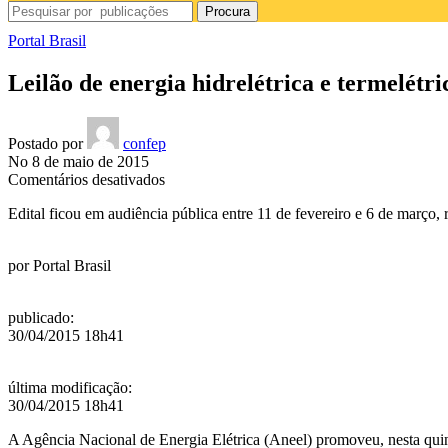
Procura
Portal Brasil
Leilão de energia hidrelétrica e termelétr
Postado por
confep
No 8 de maio de 2015
em
Comentários desativados
Leilão
Edital ficou em audiência pública entre 11 de fevereiro e 6 de março,
de
energia
hidrelétrica
por
Portal Brasil
e
termelétrica
é
publicado
:
realizado
30/04/2015 18h41
em
São
Paulo
última modificação
:
30/04/2015 18h41
A Agência Nacional de Energia Elétrica (Aneel) promoveu, nesta quinta-