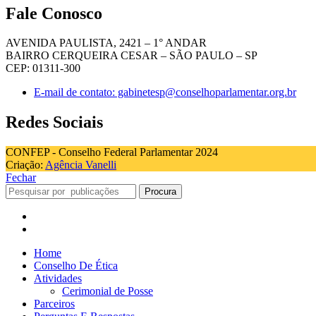
Fale Conosco
AVENIDA PAULISTA, 2421 – 1° ANDAR
BAIRRO CERQUEIRA CESAR – SÃO PAULO – SP
CEP: 01311-300
E-mail de contato: gabinetesp@conselhoparlamentar.org.br
Redes Sociais
CONFEP - Conselho Federal Parlamentar 2024
Criação:
Agência Vanelli
Fechar
Procura
Home
Conselho De Ética
Atividades
Cerimonial de Posse
Parceiros