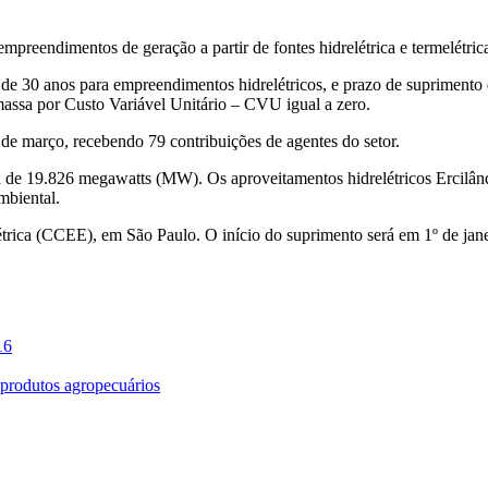
 empreendimentos de geração a partir de fontes hidrelétrica e termelétr
e 30 anos para empreendimentos hidrelétricos, e prazo de suprimento d
omassa por Custo Variável Unitário – CVU igual a zero.
6 de março, recebendo 79 contribuições de agentes do setor.
da de 19.826 megawatts (MW). Os aproveitamentos hidrelétricos Ercilân
mbiental.
rica (CCEE), em São Paulo. O início do suprimento será em 1º de jane
16
a produtos agropecuários