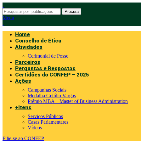
Procura
Menu
Home
Conselho de Ética
Atividades
Cerimonial de Posse
Parceiros
Perguntas e Respostas
Certidões do CONFEP – 2025
Ações
Campanhas Sociais
Medalha Getúlio Vargas
Prêmio MBA – Master of Business Administration
+Itens
Serviços Públicos
Casas Parlamentares
Vídeos
Filie-se ao CONFEP