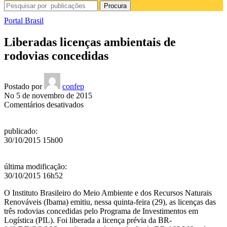
Procura
Portal Brasil
Liberadas licenças ambientais de
rodovias concedidas
Postado por
confep
No 5 de novembro de 2015
em
Comentários desativados
Liberadas
licenças
publicado
:
ambientais
30/10/2015 15h00
de
rodovias
concedidas
última modificação
:
30/10/2015 16h52
O Instituto Brasileiro do Meio Ambiente e dos Recursos Naturais
Renováveis (Ibama) emitiu, nessa quinta-feira (29), as licenças das
três rodovias concedidas pelo Programa de Investimentos em
Logística (PIL). Foi liberada a licença prévia da BR-