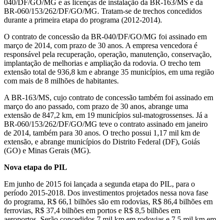
040/DF/GO/MG e as licenças de instalação da BR-163/MS e da
BR-060/153/262/DF/GO/MG. Tratam-se de trechos concedidos
durante a primeira etapa do programa (2012-2014).
O contrato de concessão da BR-040/DF/GO/MG foi assinado em
março de 2014, com prazo de 30 anos. A empresa vencedora é
responsável pela recuperação, operação, manutenção, conservação,
implantação de melhorias e ampliação da rodovia. O trecho tem
extensão total de 936,8 km e abrange 35 municípios, em uma região
com mais de 8 milhões de habitantes.
A BR-163/MS, cujo contrato de concessão também foi assinado em
março do ano passado, com prazo de 30 anos, abrange uma
extensão de 847,2 km, em 19 municípios sul-matogrossenses. Já a
BR-060/153/262/DF/GO/MG teve o contrato assinado em janeiro
de 2014, também para 30 anos. O trecho possui 1,17 mil km de
extensão, e abrange municípios do Distrito Federal (DF), Goiás
(GO) e Minas Gerais (MG).
Nova etapa do PIL
Em junho de 2015 foi lançada a segunda etapa do PIL, para o
período 2015-2018. Dos investimentos projetados nessa nova fase
do programa, R$ 66,1 bilhões são em rodovias, R$ 86,4 bilhões em
ferrovias, R$ 37,4 bilhões em portos e R$ 8,5 bilhões em
aeroportos. Serão concedidos 7 mil km em rodovias e 7,5 mil km em