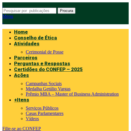
Procura
Menu
Home
Conselho de Ética
Atividades
Cerimonial de Posse
Parceiros
Perguntas e Respostas
Certidões do CONFEP – 2025
Ações
Campanhas Sociais
Medalha Getúlio Vargas
Prêmio MBA – Master of Business Administration
+Itens
Serviços Públicos
Casas Parlamentares
Vídeos
Filie-se ao CONFEP