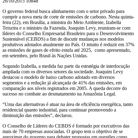
26/10/2015 10h48
O governo federal busca alinhamento com o setor privado para
cumprir a nova meta de corte de emissões de carbono. Nesta quinta-
feira (22), em Brasília, a ministra do Meio Ambiente, Izabella
Teixeira e o ministro da Fazenda, Joaquim Levy, reuniram-se com
líderes do Conselho Empresarial Brasileiro para o Desenvolvimento
Sustentável (CEBDS) a fim de discutir mudanças nos modelos
produtivos adotados atualmente no País. O intuito é reduzir em 37%
as emissões de gases de efeito estufa até 2025, como apresentado,
em setembro, pelo Brasil às Nações Unidas.
Segundo Izabella, a medida faz parte da estratégia de interlocução
ampliada com os diversos setores da sociedade. Joaquim Levy
destacou o modelo de baixo carbono adotado em diversos
segmentos e a redução já alcançada de 41% das emissões, em
comparação aos níveis registrados em 2005. A queda decorre do
sucesso no combate ao desmatamento na Amazônia Legal.
“Uma das alternativas é atuar na área de eficiência energética, tanto
residencial quanto industrial, para continuar promovendo a
diminuição das emissões”, declarou.
O Conselho de Líderes do CEBDS é formado por executivos das
mais de 70 empresas associadas. O grupo tem o objetivo de se
aproximar do governo para debater propostas em questões como