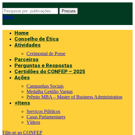
Procura
Menu
Home
Conselho de Ética
Atividades
Cerimonial de Posse
Parceiros
Perguntas e Respostas
Certidões do CONFEP – 2025
Ações
Campanhas Sociais
Medalha Getúlio Vargas
Prêmio MBA – Master of Business Administration
+Itens
Serviços Públicos
Casas Parlamentares
Vídeos
Filie-se ao CONFEP