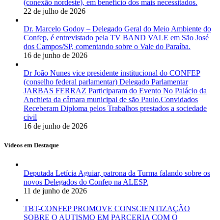
(conexão nordeste), em benefício dos mais necessitados.
22 de julho de 2026
Dr. Marcelo Godoy – Delegado Geral do Meio Ambiente do
Confep, é entrevistado pela TV BAND VALE em São José
dos Campos/SP, comentando sobre o Vale do Paraíba.
16 de junho de 2026
Dr João Nunes vice presidente institucional do CONFEP
(conselho federal parlamentar) Delegado Parlamentar
JARBAS FERRAZ Participaram do Evento No Palácio da
Anchieta da câmara municipal de são Paulo.Convidados
Receberam Diploma pelos Trabalhos prestados a sociedade
civil
16 de junho de 2026
Vídeos em Destaque
Deputada Letícia Aguiar, patrona da Turma falando sobre os
novos Delegados do Confep na ALESP.
11 de junho de 2026
TBT-CONFEP PROMOVE CONSCIENTIZAÇÃO
SOBRE O AUTISMO EM PARCERIA COM O