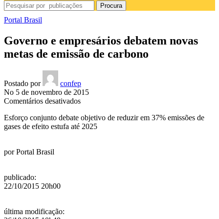
Procura
Portal Brasil
Governo e empresários debatem novas
metas de emissão de carbono
Postado por
confep
No 5 de novembro de 2015
em
Comentários desativados
Governo
Esforço conjunto debate objetivo de reduzir em 37% emissões de
e
gases de efeito estufa até 2025
empresários
debatem
novas
por
Portal Brasil
metas
de
emissão
publicado
:
de
22/10/2015 20h00
carbono
última modificação
: