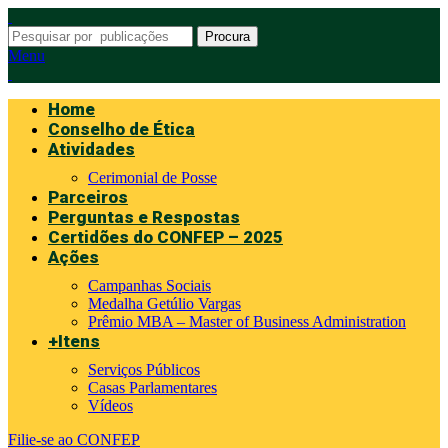
Procura
Menu
Home
Conselho de Ética
Atividades
Cerimonial de Posse
Parceiros
Perguntas e Respostas
Certidões do CONFEP – 2025
Ações
Campanhas Sociais
Medalha Getúlio Vargas
Prêmio MBA – Master of Business Administration
+Itens
Serviços Públicos
Casas Parlamentares
Vídeos
Filie-se ao CONFEP