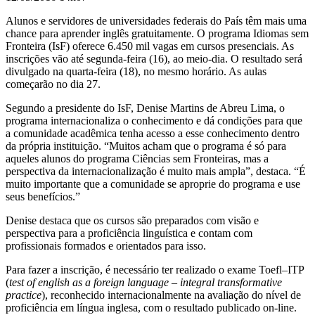
segunda-
feira
Alunos e servidores de universidades federais do País têm mais uma
chance para aprender inglês gratuitamente. O programa Idiomas sem
Fronteira (IsF) oferece 6.450 mil vagas em cursos presenciais. As
inscrições vão até segunda-feira (16), ao meio-dia. O resultado será
divulgado na quarta-feira (18), no mesmo horário. As aulas
começarão no dia 27.
Segundo a presidente do IsF, Denise Martins de Abreu Lima, o
programa internacionaliza o conhecimento e dá condições para que
a comunidade acadêmica tenha acesso a esse conhecimento dentro
da própria instituição. “Muitos acham que o programa é só para
aqueles alunos do programa Ciências sem Fronteiras, mas a
perspectiva da internacionalização é muito mais ampla”, destaca. “É
muito importante que a comunidade se aproprie do programa e use
seus benefícios.”
Denise destaca que os cursos são preparados com visão e
perspectiva para a proficiência linguística e contam com
profissionais formados e orientados para isso.
Para fazer a inscrição, é necessário ter realizado o exame Toefl–ITP
(
test of english as a foreign language – integral transformative
practice
), reconhecido internacionalmente na avaliação do nível de
proficiência em língua inglesa, com o resultado publicado on-line.