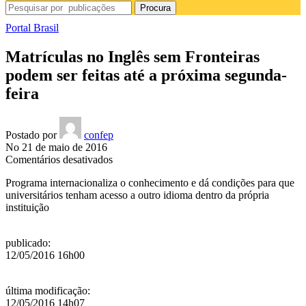
Procura
Portal Brasil
Matrículas no Inglês sem Fronteiras
podem ser feitas até a próxima segunda-
feira
Postado por
confep
No 21 de maio de 2016
em
Comentários desativados
Matrículas
Programa internacionaliza o conhecimento e dá condições para que
no
universitários tenham acesso a outro idioma dentro da própria
Inglês
instituição
sem
Fronteiras
podem
publicado
:
ser
12/05/2016 16h00
feitas
até
a
última modificação
:
próxima
12/05/2016 14h07