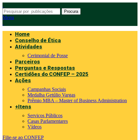
Procura
Menu
Home
Conselho de Ética
Atividades
Cerimonial de Posse
Parceiros
Perguntas e Respostas
Certidões do CONFEP – 2025
Ações
Campanhas Sociais
Medalha Getúlio Vargas
Prêmio MBA – Master of Business Administration
+Itens
Serviços Públicos
Casas Parlamentares
Vídeos
Filie-se ao CONFEP