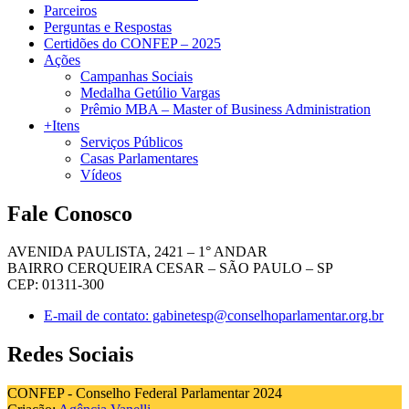
Parceiros
Perguntas e Respostas
Certidões do CONFEP – 2025
Ações
Campanhas Sociais
Medalha Getúlio Vargas
Prêmio MBA – Master of Business Administration
+Itens
Serviços Públicos
Casas Parlamentares
Vídeos
Fale Conosco
AVENIDA PAULISTA, 2421 – 1° ANDAR
BAIRRO CERQUEIRA CESAR – SÃO PAULO – SP
CEP: 01311-300
E-mail de contato: gabinetesp@conselhoparlamentar.org.br
Redes Sociais
CONFEP - Conselho Federal Parlamentar 2024