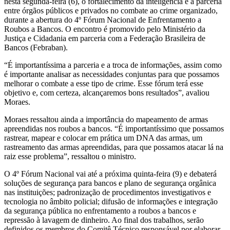
nesta segunda-feira (6), o fortalecimento da inteligência e a parceria
entre órgãos públicos e privados no combate ao crime organizado,
durante a abertura do 4º Fórum Nacional de Enfrentamento a
Roubos a Bancos. O encontro é promovido pelo Ministério da
Justiça e Cidadania em parceria com a Federação Brasileira de
Bancos (Febraban).
“É importantíssima a parceria e a troca de informações, assim como
é importante analisar as necessidades conjuntas para que possamos
melhorar o combate a esse tipo de crime. Esse fórum terá esse
objetivo e, com certeza, alcançaremos bons resultados”, avaliou
Moraes.
Moraes ressaltou ainda a importância do mapeamento de armas
apreendidas nos roubos a bancos. “É importantíssimo que possamos
rastrear, mapear e colocar em prática um DNA das armas, um
rastreamento das armas apreendidas, para que possamos atacar lá na
raiz esse problema”, ressaltou o ministro.
O 4º Fórum Nacional vai até a próxima quinta-feira (9) e debaterá
soluções de segurança para bancos e plano de segurança orgânica
nas instituições; padronização de procedimentos investigativos e
tecnologia no âmbito policial; difusão de informações e integração
da segurança pública no enfrentamento a roubos a bancos e
repressão à lavagem de dinheiro. Ao final dos trabalhos, serão
definidos os membros do Comitê Técnico responsável por elaborar