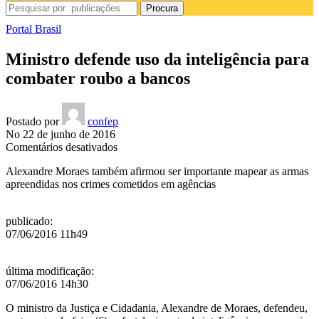
Procura
Portal Brasil
Ministro defende uso da inteligência para
combater roubo a bancos
Postado por
confep
No 22 de junho de 2016
em
Comentários desativados
Ministro
Alexandre Moraes também afirmou ser importante mapear as armas
defende
apreendidas nos crimes cometidos em agências
uso
da
inteligência
publicado
:
para
07/06/2016 11h49
combater
roubo
a
última modificação
:
bancos
07/06/2016 14h30
O ministro da Justiça e Cidadania, Alexandre de Moraes, defendeu,