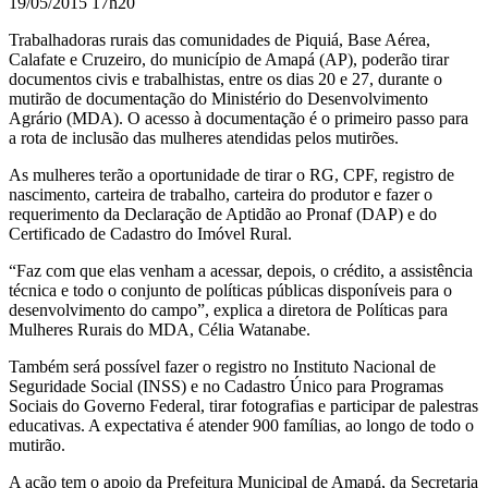
19/05/2015 17h20
Trabalhadoras rurais d
as comunidades de Piquiá, Base Aérea,
Calafate e Cruzeiro,
do município de Amapá (AP), poderão tirar
documentos civis e trabalhistas, entre os dias 20 e 27, durante o
mutirão de documentação do Ministério do Desenvolvimento
Agrário (MDA).
O acesso à documentação é o primeiro passo para
a rota de inclusão das mulheres atendidas pelos mutirões.
As mulheres terão a oportunidade de tirar o RG, CPF, registro de
nascimento, carteira de trabalho, carteira do produtor e fazer o
requerimento da Declaração de Aptidão ao Pronaf (DAP) e do
Certificado de Cadastro do Imóvel Rural.
“Faz com que elas venham a acessar, depois, o crédito, a assistência
técnica e todo o conjunto de políticas públicas disponíveis para o
desenvolvimento do campo”, explica a diretora de Políticas para
Mulheres Rurais do MDA, Célia Watanabe.
Também será possível fazer o registro no Instituto Nacional de
Seguridade Social (INSS) e no Cadastro Único para Programas
Sociais do Governo Federal, tirar fotografias e participar de palestras
educativas. A expectativa é atender 900 famílias, ao longo de todo o
mutirão.
A ação tem o apoio da Prefeitura Municipal de Amapá, da Secretaria