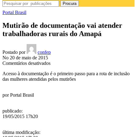
Procura
Portal Brasil
Mutirão de documentação vai atender
trabalhadoras rurais do Amapá
Postado por
confep
No 20 de maio de 2015
em
Comentários desativados
Mutirão
Acesso à documentação é o primeiro passo para a rota de inclusão
de
das mulheres atendidas pelos mutirões
documentação
vai
atender
por
Portal Brasil
trabalhadoras
rurais
do
publicado
:
Amapá
19/05/2015 17h20
última modificação
: