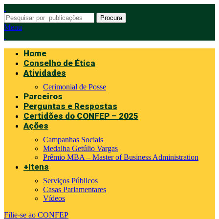
Procura
Menu
Home
Conselho de Ética
Atividades
Cerimonial de Posse
Parceiros
Perguntas e Respostas
Certidões do CONFEP – 2025
Ações
Campanhas Sociais
Medalha Getúlio Vargas
Prêmio MBA – Master of Business Administration
+Itens
Serviços Públicos
Casas Parlamentares
Vídeos
Filie-se ao CONFEP